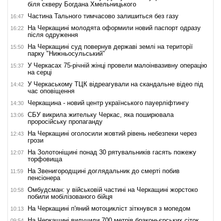
біля скверу Богдана Хмельницького
Частина Тального тимчасово залишиться без газу
16:47
На Черкащині молодята оформили новий паспорт одразу
16:22
після одруження
На Черкащині суд повернув державі землі на території
15:50
парку "Нижньосульський"
У Черкасах 75-річній жінці провели малоінвазивну операцію
15:37
на серці
У Черкаському ТЦК відреагували на скандальне відео під
14:42
час оповіщення
Черкащина - новий центр українського пауерліфтингу
14:30
СБУ викрила жительку Черкас, яка поширювала
13:06
проросійську пропаганду
На Черкащині оголосили жовтий рівень небезпеки через
12:43
грози
На Золотоніщині понад 30 рятувальників гасять пожежу
12:07
торфовища
На Звенигородщині доглядальник до смерті побив
11:59
пенсіонера
Омбудсман: у військовій частині на Черкащині жорстоко
10:58
побили мобілізованого бійця
На Черкащині п'яний мотоцикліст зіткнувся з мопедом
10:13
На Черкащині вилучили 700 метрів браконьєрських сіток
09:54