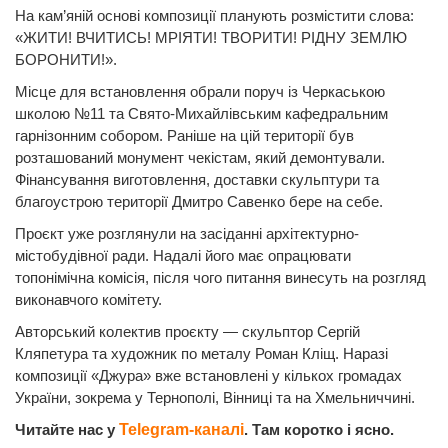
На кам’яній основі композиції планують розмістити слова:
«ЖИТИ! ВЧИТИСЬ! МРІЯТИ! ТВОРИТИ! РІДНУ ЗЕМЛЮ
БОРОНИТИ!».
Місце для встановлення обрали поруч із Черкаською
школою №11 та Свято-Михайлівським кафедральним
гарнізонним собором. Раніше на цій території був
розташований монумент чекістам, який демонтували.
Фінансування виготовлення, доставки скульптури та
благоустрою території Дмитро Савенко бере на себе.
Проєкт уже розглянули на засіданні архітектурно-
містобудівної ради. Надалі його має опрацювати
топонімічна комісія, після чого питання винесуть на розгляд
виконавчого комітету.
Авторський колектив проєкту — скульптор Сергій
Кляпетура та художник по металу Роман Кліщ. Наразі
композиції «Джура» вже встановлені у кількох громадах
України, зокрема у Тернополі, Вінниці та на Хмельниччині.
Читайте нас у
Telegram-каналі
. Там коротко і ясно.