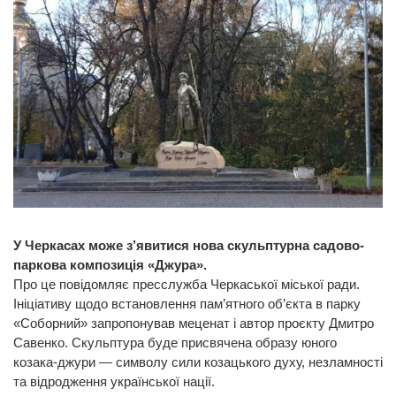
У Черкасах може з’явитися нова скульптурна садово-
паркова композиція «Джура».
Про це повідомляє пресслужба Черкаської міської ради.
Ініціативу щодо встановлення пам’ятного об’єкта в парку
«Соборний» запропонував меценат і автор проєкту Дмитро
Савенко. Скульптура буде присвячена образу юного
козака-джури — символу сили козацького духу, незламності
та відродження української нації.