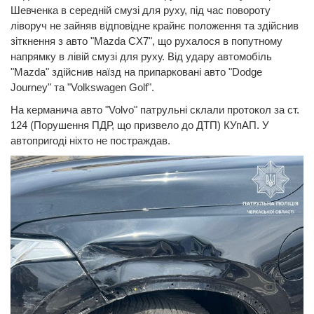
Шевченка в середній смузі для руху, під час повороту
ліворуч не зайняв відповідне крайнє положення та здійснив
зіткнення з авто "Mazda CX7", що рухалося в попутному
напрямку в лівій смузі для руху. Від удару автомобіль
"Mazda" здійснив наїзд на припарковані авто "Dodge
Journey" та "Volkswagen Golf".
На керманича авто "Volvo" патрульні склали протокол за ст.
124 (Порушення ПДР, що призвело до ДТП) КУпАП. У
автопригоді ніхто не постраждав.