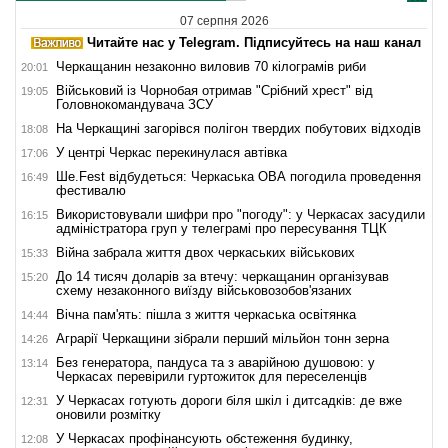
07 серпня 2026
Читайте нас у Telegram. Підписуйтесь на наш канал
Черкащанин незаконно виловив 70 кілограмів риби
20:01
Військовий із Чорнобая отримав "Срібний хрест" від
19:05
Головнокомандувача ЗСУ
На Черкащині загорівся полігон твердих побутових відходів
18:08
У центрі Черкас перекинулася автівка
17:06
Ше.Fest відбудеться: Черкаська ОВА погодила проведення
16:49
фестивалю
Використовували шифри про "погоду": у Черкасах засудили
16:15
адміністратора груп у телеграмі про пересування ТЦК
Війна забрала життя двох черкаських військових
15:33
До 14 тисяч доларів за втечу: черкащанин організував
15:20
схему незаконного виїзду військовозобов'язаних
Вічна пам'ять: пішла з життя черкаська освітянка
14:44
Аграрії Черкащини зібрали перший мільйон тонн зерна
14:26
Без генератора, пандуса та з аварійною душовою: у
13:14
Черкасах перевірили гуртожиток для переселенців
У Черкасах готують дороги біля шкіл і дитсадків: де вже
12:31
оновили розмітку
У Черкасах профінансують обстеження будинку,
12:08