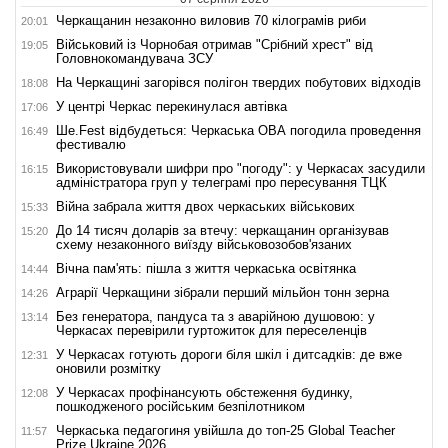
Черкащанин незаконно виловив 70 кілограмів риби
20:01
Військовий із Чорнобая отримав "Срібний хрест" від
19:05
Головнокомандувача ЗСУ
На Черкащині загорівся полігон твердих побутових відходів
18:08
У центрі Черкас перекинулася автівка
17:06
Ше.Fest відбудеться: Черкаська ОВА погодила проведення
16:49
фестивалю
Використовували шифри про "погоду": у Черкасах засудили
16:15
адміністратора груп у телеграмі про пересування ТЦК
Війна забрала життя двох черкаських військових
15:33
До 14 тисяч доларів за втечу: черкащанин організував
15:20
схему незаконного виїзду військовозобов'язаних
Вічна пам'ять: пішла з життя черкаська освітянка
14:44
Аграрії Черкащини зібрали перший мільйон тонн зерна
14:26
Без генератора, пандуса та з аварійною душовою: у
13:14
Черкасах перевірили гуртожиток для переселенців
У Черкасах готують дороги біля шкіл і дитсадків: де вже
12:31
оновили розмітку
У Черкасах профінансують обстеження будинку,
12:08
пошкодженого російським безпілотником
Черкаська педагогиня увійшла до топ-25 Global Teacher
11:57
Prize Ukraine 2026