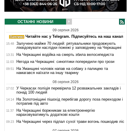
ОСТАННІ НОВИНИ
09 серпня 2026
Читайте нас у Telegram. Підписуйтесь на наш канал
Залучено майже 70 людей: рятувальники продовжують
15:48
ліквідовувати наслідки пожежі у заповіднику на Черкащині
На Черкащині водійка на смерть збила велосипедиста
13:31
Негода на Черкащині: синоптики попередили про грози
11:03
На Уманщині чоловік напав на собаку з палицею та
09:51
намагався наїхати на іншу тварину
08 серпня 2026
У Черкасах поліція перевірила 12 розважальних закладів і
17:02
понад 100 людей
На Золотоніщині пішохід перебігав дорогу поза переходом і
14:14
потрапив під авто
На Черкащині боржникам за електроенергію
11:37
нараховуватимуть додаткові кошти
На Черкащині через підпал сухої трави вогонь пошкодив ліс
09:23
07 серпня 2026