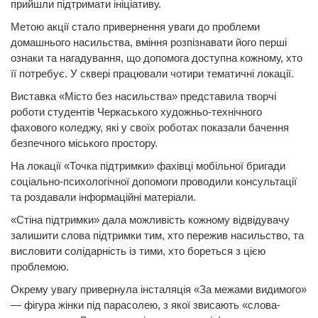
прийшли підтримати ініціативу.
Метою акції стало привернення уваги до проблеми
домашнього насильства, вміння розпізнавати його перші
ознаки та нагадування, що допомога доступна кожному, хто
її потребує. У сквері працювали чотири тематичні локації.
Виставка «Місто без насильства» представила творчі
роботи студентів Черкаського художньо-технічного
фахового коледжу, які у своїх роботах показали бачення
безпечного міського простору.
На локації «Точка підтримки» фахівці мобільної бригади
соціально-психологічної допомоги проводили консультації
та роздавали інформаційні матеріали.
«Стіна підтримки» дала можливість кожному відвідувачу
залишити слова підтримки тим, хто пережив насильство, та
висловити солідарність із тими, хто бореться з цією
проблемою.
Окрему увагу привернула інсталяція «За межами видимого»
— фігура жінки під парасолею, з якої звисають «слова-