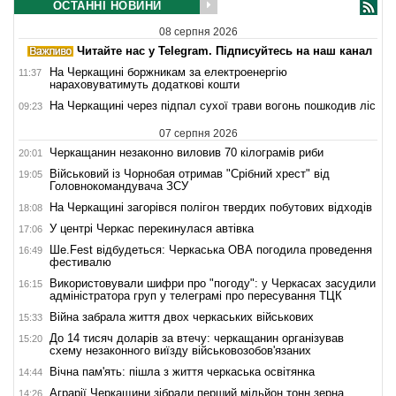
ОСТАННІ НОВИНИ
08 серпня 2026
Читайте нас у Telegram. Підписуйтесь на наш канал
На Черкащині боржникам за електроенергію
11:37
нараховуватимуть додаткові кошти
На Черкащині через підпал сухої трави вогонь пошкодив ліс
09:23
07 серпня 2026
Черкащанин незаконно виловив 70 кілограмів риби
20:01
Військовий із Чорнобая отримав "Срібний хрест" від
19:05
Головнокомандувача ЗСУ
На Черкащині загорівся полігон твердих побутових відходів
18:08
У центрі Черкас перекинулася автівка
17:06
Ше.Fest відбудеться: Черкаська ОВА погодила проведення
16:49
фестивалю
Використовували шифри про "погоду": у Черкасах засудили
16:15
адміністратора груп у телеграмі про пересування ТЦК
Війна забрала життя двох черкаських військових
15:33
До 14 тисяч доларів за втечу: черкащанин організував
15:20
схему незаконного виїзду військовозобов'язаних
Вічна пам'ять: пішла з життя черкаська освітянка
14:44
Аграрії Черкащини зібрали перший мільйон тонн зерна
14:26