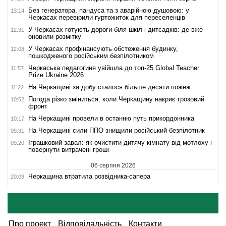
Без генератора, пандуса та з аварійною душовою: у
13:14
Черкасах перевірили гуртожиток для переселенців
У Черкасах готують дороги біля шкіл і дитсадків: де вже
12:31
оновили розмітку
У Черкасах профінансують обстеження будинку,
12:08
пошкодженого російським безпілотником
Черкаська педагогиня увійшла до топ-25 Global Teacher
11:57
Prize Ukraine 2026
На Черкащині за добу сталося більше десяти пожеж
11:22
Погода різко зміниться: коли Черкащину накриє грозовий
10:52
фронт
На Черкащині провели в останню путь прикордонника
10:17
На Черкащині сили ППО знищили російський безпілотник
09:31
Іграшковий завал: як очистити дитячу кімнату від мотлоху і
09:20
повернути витрачені гроші
06 серпня 2026
Черкащина втратила розвідника-сапера
20:09
Про проект
Відповідальність
Контакти