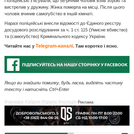
Поліцейські з'ясували, що 58-річний чоловік взяв зброю та
вистрелив у дружину. Жінка померла на місці. Після цього
чоловік вчинив самогубство в іншій кімнаті.
Наразі поліцейські внесли відомості до Єдиного реєстру
досудового розслідування за ч. 1 ст. 115 (Умисне вбивство)
та (самогубство) Кримінального кодексу України.
Читайте нас у
Telegram-каналі
. Там коротко і ясно.
Якщо ви знайшли помилку, будь ласка, виділіть частину
тексту і натисніть Ctrl+Enter
#чоловік
#зброя
#трупи
#поліція
Реклама