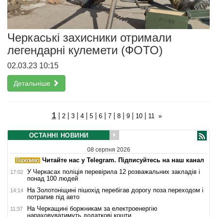
Черкаські захисники отримали
легендарні кулемети (ФОТО)
02.03.23 10:15
Детальніше
1
|
|
|
|
|
|
|
|
|
|
2
3
4
5
6
7
8
9
10
11
»
ОСТАННІ НОВИНИ
08 серпня 2026
Читайте нас у Telegram. Підписуйтесь на наш канал
У Черкасах поліція перевірила 12 розважальних закладів і
17:02
понад 100 людей
На Золотоніщині пішохід перебігав дорогу поза переходом і
14:14
потрапив під авто
На Черкащині боржникам за електроенергію
11:37
нараховуватимуть додаткові кошти