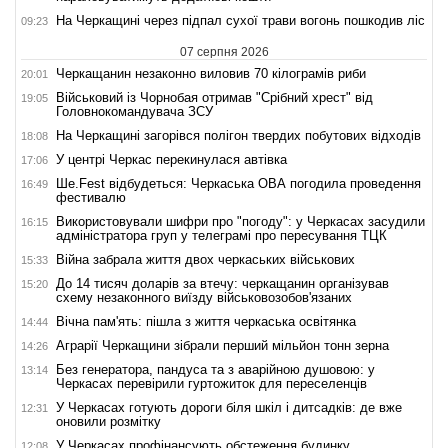
На Черкащині через підпал сухої трави вогонь пошкодив ліс
09:23
07 серпня 2026
Черкащанин незаконно виловив 70 кілограмів риби
20:01
Військовий із Чорнобая отримав "Срібний хрест" від
19:05
Головнокомандувача ЗСУ
На Черкащині загорівся полігон твердих побутових відходів
18:08
У центрі Черкас перекинулася автівка
17:06
Ше.Fest відбудеться: Черкаська ОВА погодила проведення
16:49
фестивалю
Використовували шифри про "погоду": у Черкасах засудили
16:15
адміністратора груп у телеграмі про пересування ТЦК
Війна забрала життя двох черкаських військових
15:33
До 14 тисяч доларів за втечу: черкащанин організував
15:20
схему незаконного виїзду військовозобов'язаних
Вічна пам'ять: пішла з життя черкаська освітянка
14:44
Аграрії Черкащини зібрали перший мільйон тонн зерна
14:26
Без генератора, пандуса та з аварійною душовою: у
13:14
Черкасах перевірили гуртожиток для переселенців
У Черкасах готують дороги біля шкіл і дитсадків: де вже
12:31
оновили розмітку
У Черкасах профінансують обстеження будинку,
12:08