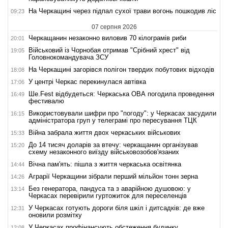
На Черкащині через підпал сухої трави вогонь пошкодив ліс
09:23
07 серпня 2026
Черкащанин незаконно виловив 70 кілограмів риби
20:01
Військовий із Чорнобая отримав "Срібний хрест" від
19:05
Головнокомандувача ЗСУ
На Черкащині загорівся полігон твердих побутових відходів
18:08
У центрі Черкас перекинулася автівка
17:06
Ше.Fest відбудеться: Черкаська ОВА погодила проведення
16:49
фестивалю
Використовували шифри про "погоду": у Черкасах засудили
16:15
адміністратора груп у телеграмі про пересування ТЦК
Війна забрала життя двох черкаських військових
15:33
До 14 тисяч доларів за втечу: черкащанин організував
15:20
схему незаконного виїзду військовозобов'язаних
Вічна пам'ять: пішла з життя черкаська освітянка
14:44
Аграрії Черкащини зібрали перший мільйон тонн зерна
14:26
Без генератора, пандуса та з аварійною душовою: у
13:14
Черкасах перевірили гуртожиток для переселенців
У Черкасах готують дороги біля шкіл і дитсадків: де вже
12:31
оновили розмітку
У Черкасах профінансують обстеження будинку,
12:08