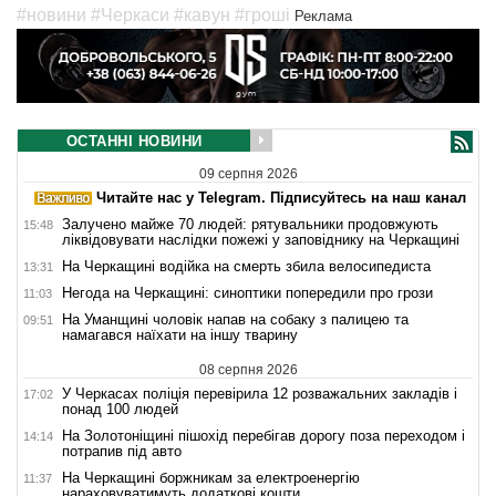
#новини
#Черкаси
#кавун
#гроші
Реклама
ОСТАННІ НОВИНИ
09 серпня 2026
Читайте нас у Telegram. Підписуйтесь на наш канал
Залучено майже 70 людей: рятувальники продовжують
15:48
ліквідовувати наслідки пожежі у заповіднику на Черкащині
На Черкащині водійка на смерть збила велосипедиста
13:31
Негода на Черкащині: синоптики попередили про грози
11:03
На Уманщині чоловік напав на собаку з палицею та
09:51
намагався наїхати на іншу тварину
08 серпня 2026
У Черкасах поліція перевірила 12 розважальних закладів і
17:02
понад 100 людей
На Золотоніщині пішохід перебігав дорогу поза переходом і
14:14
потрапив під авто
На Черкащині боржникам за електроенергію
11:37
нараховуватимуть додаткові кошти