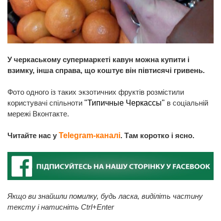
У черкаському супермаркеті кавун можна купити і
взимку, інша справа, що коштує він півтисячі гривень.
Фото одного із таких экзотичних фруктів розмістили
користувачі спільноти
"Типичные Черкассы"
в соціальній
мережі Вконтакте.
Читайте нас у
Telegram-каналі
. Там коротко і ясно.
Якщо ви знайшли помилку, будь ласка, виділіть частину
тексту і натисніть Ctrl+Enter