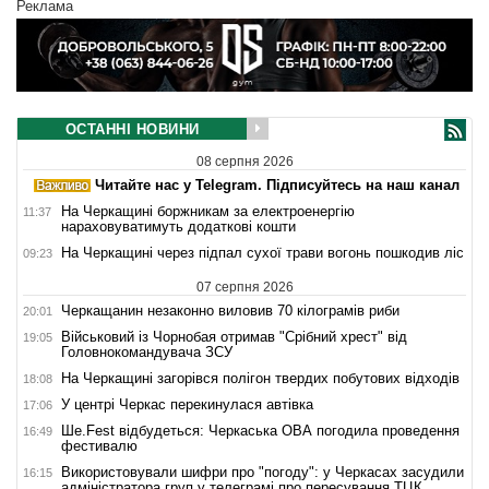
Реклама
ОСТАННІ НОВИНИ
08 серпня 2026
Читайте нас у Telegram. Підписуйтесь на наш канал
На Черкащині боржникам за електроенергію
11:37
нараховуватимуть додаткові кошти
На Черкащині через підпал сухої трави вогонь пошкодив ліс
09:23
07 серпня 2026
Черкащанин незаконно виловив 70 кілограмів риби
20:01
Військовий із Чорнобая отримав "Срібний хрест" від
19:05
Головнокомандувача ЗСУ
На Черкащині загорівся полігон твердих побутових відходів
18:08
У центрі Черкас перекинулася автівка
17:06
Ше.Fest відбудеться: Черкаська ОВА погодила проведення
16:49
фестивалю
Використовували шифри про "погоду": у Черкасах засудили
16:15
адміністратора груп у телеграмі про пересування ТЦК