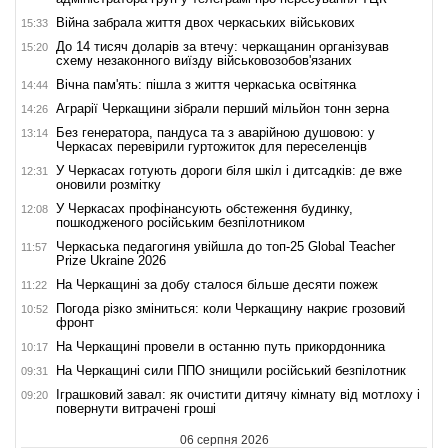
Війна забрала життя двох черкаських військових
15:33
До 14 тисяч доларів за втечу: черкащанин організував
15:20
схему незаконного виїзду військовозобов'язаних
Вічна пам'ять: пішла з життя черкаська освітянка
14:44
Аграрії Черкащини зібрали перший мільйон тонн зерна
14:26
Без генератора, пандуса та з аварійною душовою: у
13:14
Черкасах перевірили гуртожиток для переселенців
У Черкасах готують дороги біля шкіл і дитсадків: де вже
12:31
оновили розмітку
У Черкасах профінансують обстеження будинку,
12:08
пошкодженого російським безпілотником
Черкаська педагогиня увійшла до топ-25 Global Teacher
11:57
Prize Ukraine 2026
На Черкащині за добу сталося більше десяти пожеж
11:22
Погода різко зміниться: коли Черкащину накриє грозовий
10:52
фронт
На Черкащині провели в останню путь прикордонника
10:17
На Черкащині сили ППО знищили російський безпілотник
09:31
Іграшковий завал: як очистити дитячу кімнату від мотлоху і
09:20
повернути витрачені гроші
06 серпня 2026