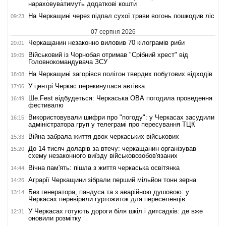
нараховуватимуть додаткові кошти
На Черкащині через підпал сухої трави вогонь пошкодив ліс
09:23
07 серпня 2026
Черкащанин незаконно виловив 70 кілограмів риби
20:01
Військовий із Чорнобая отримав "Срібний хрест" від
19:05
Головнокомандувача ЗСУ
На Черкащині загорівся полігон твердих побутових відходів
18:08
У центрі Черкас перекинулася автівка
17:06
Ше.Fest відбудеться: Черкаська ОВА погодила проведення
16:49
фестивалю
Використовували шифри про "погоду": у Черкасах засудили
16:15
адміністратора груп у телеграмі про пересування ТЦК
Війна забрала життя двох черкаських військових
15:33
До 14 тисяч доларів за втечу: черкащанин організував
15:20
схему незаконного виїзду військовозобов'язаних
Вічна пам'ять: пішла з життя черкаська освітянка
14:44
Аграрії Черкащини зібрали перший мільйон тонн зерна
14:26
Без генератора, пандуса та з аварійною душовою: у
13:14
Черкасах перевірили гуртожиток для переселенців
У Черкасах готують дороги біля шкіл і дитсадків: де вже
12:31
оновили розмітку