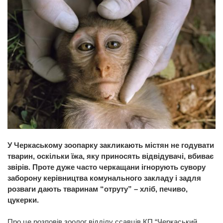
У Черкаському зоопарку закликають містян не годувати
тварин, оскільки їжа, яку приносять відвідувачі, вбиває
звірів. Проте дуже часто черкащани ігнорують сувору
заборону керівництва комунального закладу і задля
розваги дають тваринам “отруту” – хліб, печиво,
цукерки.
Про це розповів зоолог відділу ссавців КП “Черкаський