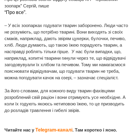
зоопарк” Сергій, пише
“Про все”
.
– У всіх зоопарках годувати тварин заборонено. Люди часто
не розуміють, що потрібно тварині. Вони виходять зі своїх
смаків, наприклад, дають звірям цукерки, булочки, печиво,
хліб. Люди думають, що такою їжею порадують тварин, а
насправді роблять тільки гірше. У нас були випадки, що,
наприклад, копитні тварини гинули через те, що відвідувачі
загодовувуали їх хлібом та печивом. Тому ми намагаємося
пояснювати відвідувачам, що годувати тварин не треба,
можна погодувати качок на озері, – зазначає спеціаліст.
За його словами, для кожного виду тварин фахівцями
розроблений свій раціон і вони отримують усе необхідне. А
коли їх годують якоюсь нетиповою їжею, то це призводить
до розладів травлення і гибелі звірів.
Читайте нас у
Telegram-каналі
. Там коротко і ясно.