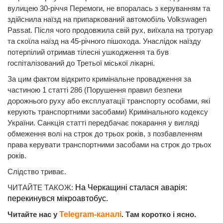
вулицею 30-річчя Перемоги, не впоралась з керуванням та
здійснила наїзд на припаркований автомобіль Volkswagen
Passat. Після чого продовжила свій рух, виїхала на тротуар
та скоїла наїзд на 45-річного пішохода. Унаслідок наїзду
потерпілий отримав тілесні ушкодження та був
госпіталізований до Третьої міської лікарні.
За цим фактом відкрито кримінальне провадження за
частиною 1 статті 286 (Порушення правил безпеки
дорожнього руху або експлуатації транспорту особами, які
керують транспортними засобами) Кримінального кодексу
України. Санкція статті передбачає покарання у вигляді
обмеження волі на строк до трьох років, з позбавленням
права керувати транспортними засобами на строк до трьох
років.
Слідство триває.
ЧИТАЙТЕ ТАКОЖ:
На Черкащині сталася аварія:
перекинувся мікроавтобус.
Читайте нас у
Telegram-каналі
. Там коротко і ясно.