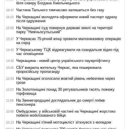
біля скверу Богдана Хмельницького
Частина Тального тимчасово залишиться без газу
16:47
На Черкащині молодята оформили новий паспорт одразу
16:22
після одруження
На Черкащині суд повернув державі землі на території
15:50
парку "Нижньосульський"
У Черкасах 75-річній жінці провели малоінвазивну операцію
15:37
на серці
У Черкаському ТЦК відреагували на скандальне відео під
14:42
час оповіщення
Черкащина - новий центр українського пауерліфтингу
14:30
СБУ викрила жительку Черкас, яка поширювала
13:06
проросійську пропаганду
На Черкащині оголосили жовтий рівень небезпеки через
12:43
грози
На Золотоніщині понад 30 рятувальників гасять пожежу
12:07
торфовища
На Звенигородщині доглядальник до смерті побив
11:59
пенсіонера
Омбудсман: у військовій частині на Черкащині жорстоко
10:58
побили мобілізованого бійця
На Черкащині п'яний мотоцикліст зіткнувся з мопедом
10:13