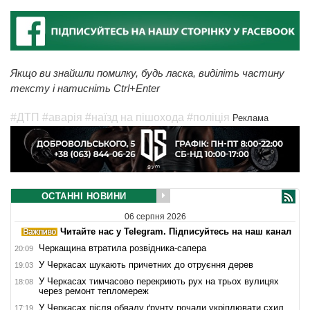
Якщо ви знайшли помилку, будь ласка, виділіть частину
тексту і натисніть Ctrl+Enter
#ДТП
#аварія
#наїзд на пішохода
#поліція
Реклама
ОСТАННІ НОВИНИ
06 серпня 2026
Читайте нас у Telegram. Підписуйтесь на наш канал
Черкащина втратила розвідника-сапера
20:09
У Черкасах шукають причетних до отруєння дерев
19:03
У Черкасах тимчасово перекриють рух на трьох вулицях
18:08
через ремонт тепломереж
У Черкасах після обвалу ґрунту почали укріплювати схил
17:19