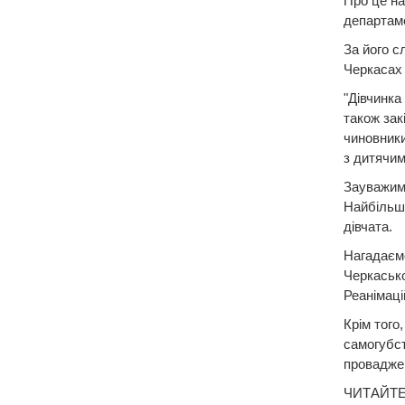
Про це на
департаме
За його с
Черкасах 
"Дівчинка
також зак
чиновники
з дитячим
Зауважимо
Найбільше
дівчата.
Нагадаємо
Черкасько
Реанімаці
Крім того
самогубст
проваджен
ЧИТАЙТЕ