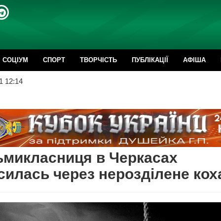
CОЦІУМ
СПОРТ
ТВОРЧІСТЬ
ПУБЛІКАЦІЇ
АФІША
1 12:14
микласниця в Черкасах
силась через нерозділене кох