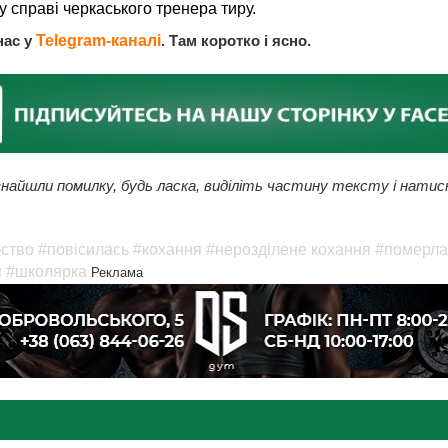
у справі черкаського тренера тиру.
нас у
Telegram-каналі
. Там коротко і ясно.
найшли помилку, будь ласка, виділіть частину тексту і натис
ство
#повісилась
#кохання
#нерозділене кохання
#померла
я
#школярка
Реклама