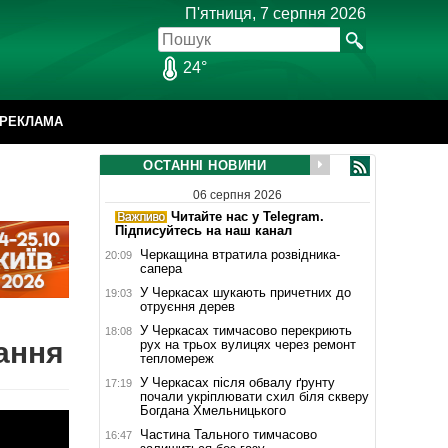
П'ятниця, 7 серпня 2026
24°
РЕКЛАМА
ОСТАННІ НОВИНИ
06 серпня 2026
Читайте нас у Telegram.
Підписуйтесь на наш канал
Черкащина втратила розвідника-
20:09
сапера
У Черкасах шукають причетних до
19:03
отруєння дерев
У Черкасах тимчасово перекриють
18:08
ання
рух на трьох вулицях через ремонт
тепломереж
У Черкасах після обвалу ґрунту
17:19
почали укріплювати схил біля скверу
Богдана Хмельницького
Частина Тального тимчасово
16:47