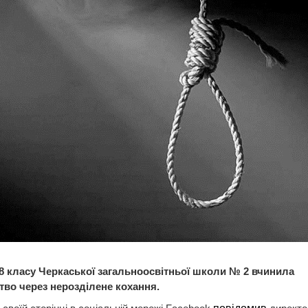
8 класу Черкаської загальноосвітньої школи № 2 вчинила
тво через нерозділене кохання.