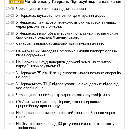
Читайте нас у Telegram. Підписуйтесь на наш канал
Черкащина втратила розвідника-сапера
20:09
У Черкасах шукають причетних до отруєння дерев
19:03
У Черкасах тимчасово перекриють рух на трьох вулицях
18:08
через ремонт тепломереж
У Черкасах після обвалу ґрунту почали укріплювати схил
17:19
біля скверу Богдана Хмельницького
Частина Тального тимчасово залишиться без газу
16:47
На Черкащині молодята оформили новий паспорт одразу
16:22
після одруження
На Черкащині суд повернув державі землі на території
15:50
парку "Нижньосульський"
У Черкасах 75-річній жінці провели малоінвазивну операцію
15:37
на серці
У Черкаському ТЦК відреагували на скандальне відео під
14:42
час оповіщення
Черкащина - новий центр українського пауерліфтингу
14:30
СБУ викрила жительку Черкас, яка поширювала
13:06
проросійську пропаганду
На Черкащині оголосили жовтий рівень небезпеки через
12:43
грози
На Золотоніщині понад 30 рятувальників гасять пожежу
12:07
торфовища