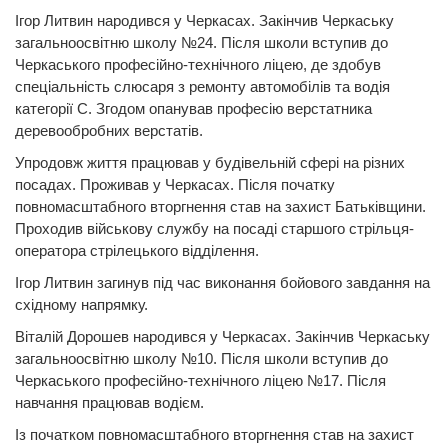
Ігор Литвин народився у Черкасах. Закінчив Черкаську
загальноосвітню школу №24. Після школи вступив до
Черкаського професійно-технічного ліцею, де здобув
спеціальність слюсаря з ремонту автомобілів та водія
категорії С. Згодом опанував професію верстатника
деревообробних верстатів.
Упродовж життя працював у будівельній сфері на різних
посадах. Проживав у Черкасах. Після початку
повномасштабного вторгнення став на захист Батьківщини.
Проходив військову службу на посаді старшого стрільця-
оператора стрілецького відділення.
Ігор Литвин загинув під час виконання бойового завдання на
східному напрямку.
Віталій Дорошев народився у Черкасах. Закінчив Черкаську
загальноосвітню школу №10. Після школи вступив до
Черкаського професійно-технічного ліцею №17. Після
навчання працював водієм.
Із початком повномасштабного вторгнення став на захист