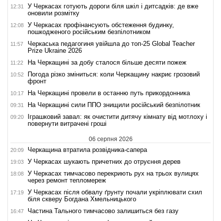
У Черкасах готують дороги біля шкіл і дитсадків: де вже
12:31
оновили розмітку
У Черкасах профінансують обстеження будинку,
12:08
пошкодженого російським безпілотником
Черкаська педагогиня увійшла до топ-25 Global Teacher
11:57
Prize Ukraine 2026
На Черкащині за добу сталося більше десяти пожеж
11:22
Погода різко зміниться: коли Черкащину накриє грозовий
10:52
фронт
На Черкащині провели в останню путь прикордонника
10:17
На Черкащині сили ППО знищили російський безпілотник
09:31
Іграшковий завал: як очистити дитячу кімнату від мотлоху і
09:20
повернути витрачені гроші
06 серпня 2026
Черкащина втратила розвідника-сапера
20:09
У Черкасах шукають причетних до отруєння дерев
19:03
У Черкасах тимчасово перекриють рух на трьох вулицях
18:08
через ремонт тепломереж
У Черкасах після обвалу ґрунту почали укріплювати схил
17:19
біля скверу Богдана Хмельницького
Частина Тального тимчасово залишиться без газу
16:47