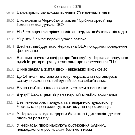
07 серпня 2026
Черкащанин незаконно виловив 70 кілограмів риби
20:01
Військовий із Чорнобая отримав "Срібний хрест" від
19:05
Головнокомандувача ЗСУ
На Черкащині загорівся полігон твердих побутових відходів
18:08
У центрі Черкас перекинулася автівка
17:06
Ше.Fest відбудеться: Черкаська ОВА погодила проведення
16:49
фестивалю
Використовували шифри про "погоду": у Черкасах засудили
16:15
адміністратора груп у телеграмі про пересування ТЦК
Війна забрала життя двох черкаських військових
15:33
До 14 тисяч доларів за втечу: черкащанин організував
15:20
схему незаконного виїзду військовозобов'язаних
Вічна пам'ять: пішла з життя черкаська освітянка
14:44
Аграрії Черкащини зібрали перший мільйон тонн зерна
14:26
Без генератора, пандуса та з аварійною душовою: у
13:14
Черкасах перевірили гуртожиток для переселенців
У Черкасах готують дороги біля шкіл і дитсадків: де вже
12:31
оновили розмітку
У Черкасах профінансують обстеження будинку,
12:08
пошкодженого російським безпілотником