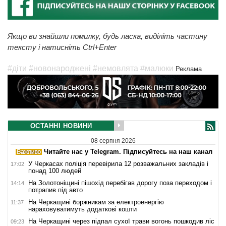
Якщо ви знайшли помилку, будь ласка, виділіть частину
тексту і натисніть Ctrl+Enter
#діти
#новонароджені
#немовлята
#малюки
Реклама
ОСТАННІ НОВИНИ
08 серпня 2026
Читайте нас у Telegram. Підписуйтесь на наш канал
У Черкасах поліція перевірила 12 розважальних закладів і
17:02
понад 100 людей
На Золотоніщині пішохід перебігав дорогу поза переходом і
14:14
потрапив під авто
На Черкащині боржникам за електроенергію
11:37
нараховуватимуть додаткові кошти
На Черкащині через підпал сухої трави вогонь пошкодив ліс
09:23