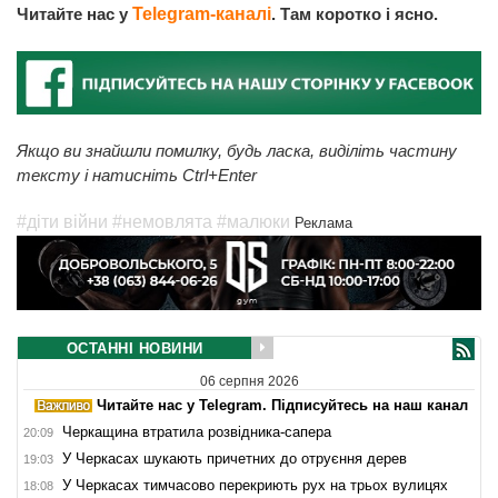
Читайте нас у
Telegram-каналі
. Там коротко і ясно.
Якщо ви знайшли помилку, будь ласка, виділіть частину
тексту і натисніть Ctrl+Enter
#діти війни
#немовлята
#малюки
Реклама
ОСТАННІ НОВИНИ
06 серпня 2026
Читайте нас у Telegram. Підписуйтесь на наш канал
Черкащина втратила розвідника-сапера
20:09
У Черкасах шукають причетних до отруєння дерев
19:03
У Черкасах тимчасово перекриють рух на трьох вулицях
18:08