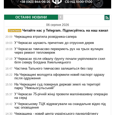
ОСТАННІ НОВИНИ
06 серпня 2026
Читайте нас у Telegram. Підписуйтесь на наш канал
Черкащина втратила розвідника-сапера
20:09
У Черкасах шукають причетних до отруєння дерев
19:03
У Черкасах тимчасово перекриють рух на трьох вулицях
18:08
через ремонт тепломереж
У Черкасах після обвалу ґрунту почали укріплювати схил
17:19
біля скверу Богдана Хмельницького
Частина Тального тимчасово залишиться без газу
16:47
На Черкащині молодята оформили новий паспорт одразу
16:22
після одруження
На Черкащині суд повернув державі землі на території
15:50
парку "Нижньосульський"
У Черкасах 75-річній жінці провели малоінвазивну операцію
15:37
на серці
У Черкаському ТЦК відреагували на скандальне відео під
14:42
час оповіщення
Черкащина - новий центр українського пауерліфтингу
14:30