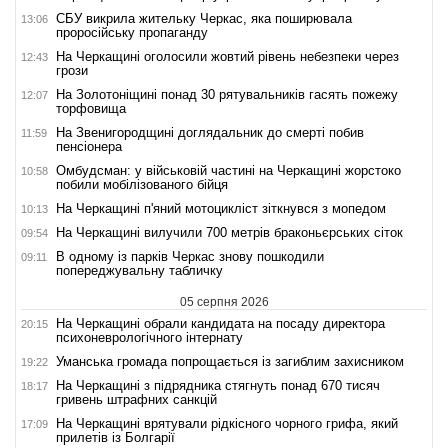
СБУ викрила жительку Черкас, яка поширювала
13:06
проросійську пропаганду
На Черкащині оголосили жовтий рівень небезпеки через
12:43
грози
На Золотоніщині понад 30 рятувальників гасять пожежу
12:07
торфовища
На Звенигородщині доглядальник до смерті побив
11:59
пенсіонера
Омбудсман: у військовій частині на Черкащині жорстоко
10:58
побили мобілізованого бійця
На Черкащині п'яний мотоцикліст зіткнувся з мопедом
10:13
На Черкащині вилучили 700 метрів браконьєрських сіток
09:54
В одному із парків Черкас знову пошкодили
09:11
попереджувальну табличку
05 серпня 2026
На Черкащині обрали кандидата на посаду директора
20:15
психоневрологічного інтернату
Уманська громада попрощається із загиблим захисником
19:22
На Черкащині з підрядника стягнуть понад 670 тисяч
18:17
гривень штрафних санкцій
На Черкащині врятували рідкісного чорного грифа, який
17:09
прилетів із Болгарії