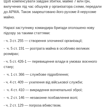
Щоб компенсувати завдані збитки, майже 7 млн грн,
вилучених під час обшуків у організатора схеми, передали
до АРМА. Також заарештовано його рухоме й нерухоме
майно.
Наразі заступнику командира бригади оголошено нову
підозру за такими статтями:
- ч. 3 ст. 255 — створення злочинної організації;
- ч. 5 ст. 191 — розтрата майна в особливо великих
розмірах;
- ч. 5 ст. 426-1 — перевищення влади в умовах воєнного
стану;
- ч. 1 ст. 366 — службове підроблення;
- ч. 4 ст. 409 — ухилення від військової служби;
- ч. 4 ст. 410 — викрадення вогнепальної зброї;
- ч. 2 ст. 146 — незаконне позбавлення волі;
- ч. 2 ст. 129 — погроза вбивством.