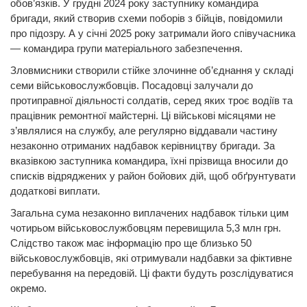
обов’язків. У грудні 2024 року заступнику командира
бригади, який створив схеми поборів з бійців, повідомили
про підозру. А у січні 2025 року затримали його співучасника
— командира групи матеріального забезпечення.
Зловмисники створили стійке злочинне об’єднання у складі
семи військовослужбовців. Посадовці залучали до
протиправної діяльності солдатів, серед яких троє водіїв та
працівник ремонтної майстерні. Ці військові місяцями не
з’являлися на службу, але регулярно віддавали частину
незаконно отриманих надбавок керівництву бригади. За
вказівкою заступника командира, їхні прізвища вносили до
списків відряджених у район бойових дій, щоб обґрунтувати
додаткові виплати.
Загальна сума незаконно виплачених надбавок тільки цим
чотирьом військовослужбовцям перевищила 5,3 млн грн.
Слідство також має інформацію про ще близько 50
військовослужбовців, які отримували надбавки за фіктивне
перебування на передовій. Ці факти будуть розслідуватися
окремо.