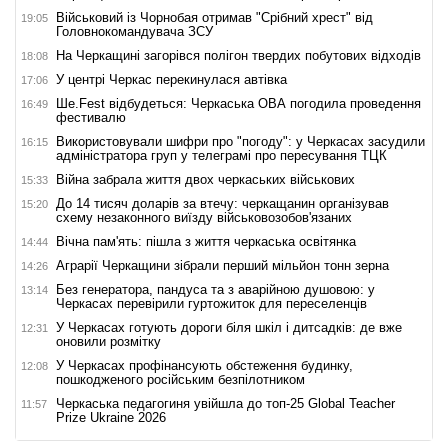
Військовий із Чорнобая отримав "Срібний хрест" від
19:05
Головнокомандувача ЗСУ
На Черкащині загорівся полігон твердих побутових відходів
18:08
У центрі Черкас перекинулася автівка
17:06
Ше.Fest відбудеться: Черкаська ОВА погодила проведення
16:49
фестивалю
Використовували шифри про "погоду": у Черкасах засудили
16:15
адміністратора груп у телеграмі про пересування ТЦК
Війна забрала життя двох черкаських військових
15:33
До 14 тисяч доларів за втечу: черкащанин організував
15:20
схему незаконного виїзду військовозобов'язаних
Вічна пам'ять: пішла з життя черкаська освітянка
14:44
Аграрії Черкащини зібрали перший мільйон тонн зерна
14:26
Без генератора, пандуса та з аварійною душовою: у
13:14
Черкасах перевірили гуртожиток для переселенців
У Черкасах готують дороги біля шкіл і дитсадків: де вже
12:31
оновили розмітку
У Черкасах профінансують обстеження будинку,
12:08
пошкодженого російським безпілотником
Черкаська педагогиня увійшла до топ-25 Global Teacher
11:57
Prize Ukraine 2026