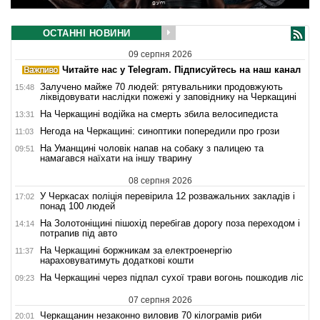
ОСТАННІ НОВИНИ
09 серпня 2026
Читайте нас у Telegram. Підписуйтесь на наш канал
Залучено майже 70 людей: рятувальники продовжують
15:48
ліквідовувати наслідки пожежі у заповіднику на Черкащині
На Черкащині водійка на смерть збила велосипедиста
13:31
Негода на Черкащині: синоптики попередили про грози
11:03
На Уманщині чоловік напав на собаку з палицею та
09:51
намагався наїхати на іншу тварину
08 серпня 2026
У Черкасах поліція перевірила 12 розважальних закладів і
17:02
понад 100 людей
На Золотоніщині пішохід перебігав дорогу поза переходом і
14:14
потрапив під авто
На Черкащині боржникам за електроенергію
11:37
нараховуватимуть додаткові кошти
На Черкащині через підпал сухої трави вогонь пошкодив ліс
09:23
07 серпня 2026
Черкащанин незаконно виловив 70 кілограмів риби
20:01