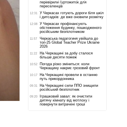
перевірили гуртожиток для
переселенців
У Черкасах готують дороги біля шкіл
12:31
і дитсадків: де вже оновили розмітку
У Черкасах профінансують
12:08
обстеження будинку, пошкодженого
російським безпілотником
Черкаська педагогиня увійшла до
11:57
топ-25 Global Teacher Prize Ukraine
2026
На Черкащині за добу сталося
11:22
більше десяти пожеж
Погода різко зміниться: коли
10:52
Черкащину накриє грозовий фронт
На Черкащині провели в останню
10:17
путь прикордонника
На Черкащині сили ППО знищили
09:31
російський безпілотник
Іграшковий завал: як очистити
09:20
дитячу кімнату від мотлоху і
повернути витрачені гроші