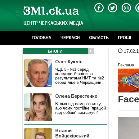
ГОЛОВНА
ЧЕРКАСИ
ОБЛАСТЬ
ГРОШІ
17.02.1
БЛОГИ
Олег Куклін
Реклама
ЧДБК - №1 серед
коледжів України за
результатами НМТ та №2
серед ліцеїв Черкащини
Олена Берестенко
Face
Втома від саморозвитку,
або чому постійне “працюй
над собою” виснажує?
Віталій
Войцехівський