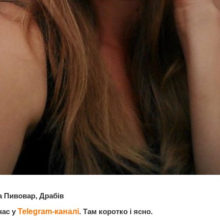
 Пивовар, Драбів
нас у
Telegram-каналі
. Там коротко і ясно.