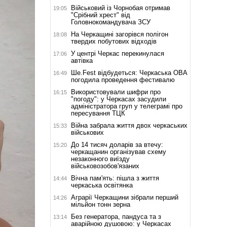
Військовий із Чорнобая отримав
19:05
"Срібний хрест" від
Головнокомандувача ЗСУ
На Черкащині загорівся полігон
18:08
твердих побутових відходів
У центрі Черкас перекинулася
17:06
автівка
Ше.Fest відбудеться: Черкаська ОВА
16:49
погодила проведення фестивалю
Використовували шифри про
16:15
"погоду": у Черкасах засудили
адміністратора груп у телеграмі про
пересування ТЦК
Війна забрала життя двох черкаських
15:33
військових
До 14 тисяч доларів за втечу:
15:20
черкащанин організував схему
незаконного виїзду
військовозобов'язаних
Вічна пам'ять: пішла з життя
14:44
черкаська освітянка
Аграрії Черкащини зібрали перший
14:26
мільйон тонн зерна
Без генератора, пандуса та з
13:14
аварійною душовою: у Черкасах