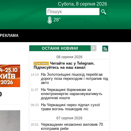
Субота, 8 серпня 2026
28°
РЕКЛАМА
ОСТАННІ НОВИНИ
08 серпня 2026
Читайте нас у Telegram.
Підписуйтесь на наш канал
На Золотоніщині пішохід перебігав
14:14
дорогу поза переходом і потрапив під
авто
На Черкащині боржникам за
11:37
р
електроенергію нараховуватимуть
додаткові кошти
На Черкащині через підпал сухої
09:23
трави вогонь пошкодив ліс
07 серпня 2026
Черкащанин незаконно виловив 70
20:01
кілограмів риби