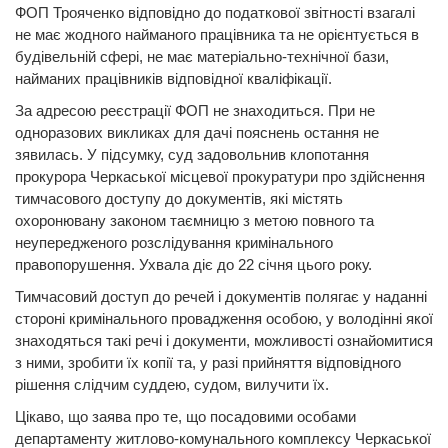
ФОП Трояченко відповідно до податкової звітності взагалі
не має жодного найманого працівника та не орієнтується в
будівельній сфері, не має матеріально-технічної бази,
найманих працівників відповідної кваліфікації.
За адресою реєстрації ФОП не знаходиться. При не
одноразових викликах для дачі пояснень остання не
зявилась. У підсумку, суд задовольнив клопотання
прокурора Черкаської місцевої прокуратури про здійснення
тимчасового доступу до документів, які містять
охоронювану законом таємницю з метою повного та
неупередженого розслідування кримінального
правопорушення. Ухвала діє до 22 січня цього року.
Тимчасовий доступ до речей і документів полягає у наданні
стороні кримінального провадження особою, у володінні якої
знаходяться такі речі і документи, можливості ознайомитися
з ними, зробити їх копії та, у разі прийняття відповідного
рішення слідчим суддею, судом, вилучити їх.
Цікаво, що заява про те, що посадовими особами
департаменту житлово-комунального комплексу Черкаської