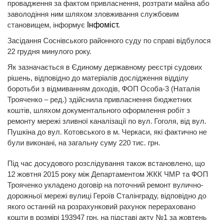
провадження за фактом привласнення, розтрати майна або
заволодіння ним шляхом зловживання службовим
становищем, інформує
Інфоміст.
Засідання Соснівського районного суду по справі відбулося
22 грудня минулого року.
Як зазначається в Єдиному державному реєстрі судових
рішень, відповідно до матеріалів дослідження відділу
боротьби з відмиванням доходів, ФОП Особа-3 (Наталія
Трояченко – ред.) здійснила привласнення бюджетних
коштів, шляхом документального оформлення робіт з
ремонту мережі зливної каналізації по вул. Гоголя, від вул.
Пушкіна до вул. Котовського в м. Черкаси, які фактично не
були виконані, на загальну суму 220 тис. грн.
Під час досудового розслідування також встановлено, що
12 жовтня 2015 року між Департаментом ЖКК ЧМР та ФОП
Трояченко укладено договір на поточний ремонт вулично-
дорожньої мережі вулиці Героїв Сталінграду, відповідно до
якого останній на розрахунковий рахунок перераховано
кошти в розмірі 193947 грн. на підставі акту №1 за жовтень