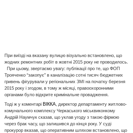
При виїзді на вказану вулицю візуально встановлено, що
жодних ремонтних робіт в жовтні 2015 року не проводилось.
При цьому, звертаємо увагу: публікації про те, що ФОП
Трояченко “закопує” в каналізацію сотні тисяч бюджетних
гривень фігурували у регіональних ЗМІ на початку березня
2015 року і згодом, в тому ж місяці, правоохоронними
органами було відкрите кримінальне провадження.
Тоді ж у коментарі
ВІККА
, директор департаменту житлово-
комунального комплексу Черкаського міськвиконкому
Андрій Наумчук сказав, що уклав угоду з такою фірмою
через брак часу, що залишився до кінця року. У суді
прокурор вказав, що оперативним шляхом встановлено, що