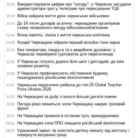
Використовували шифри про "погоду": у Черкасах засудили
16:15
адміністратора груп у телеграмі про пересування ТЦК
Війна забрала життя двох черкаських військових
15:33
До 14 тисяч доларів за втечу: черкащанин організував
15:20
схему незаконного виїзду військовозобов'язаних
Вічна пам'ять: пішла з життя черкаська освітянка
14:44
Аграрії Черкащини зібрали перший мільйон тонн зерна
14:26
Без генератора, пандуса та з аварійною душовою: у
13:14
Черкасах перевірили гуртожиток для переселенців
У Черкасах готують дороги біля шкіл і дитсадків: де вже
12:31
оновили розмітку
У Черкасах профінансують обстеження будинку,
12:08
пошкодженого російським безпілотником
Черкаська педагогиня увійшла до топ-25 Global Teacher
11:57
Prize Ukraine 2026
На Черкащині за добу сталося більше десяти пожеж
11:22
Погода різко зміниться: коли Черкащину накриє грозовий
10:52
фронт
На Черкащині провели в останню путь прикордонника
10:17
На Черкащині сили ППО знищили російський безпілотник
09:31
Іграшковий завал: як очистити дитячу кімнату від мотлоху і
09:20
повернути витрачені гроші