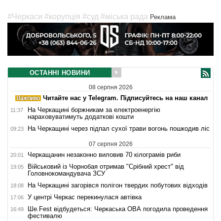
#Черкаси
#корупція
#суд
#міська рада
Реклама
ОСТАННІ НОВИНИ
08 серпня 2026
Читайте нас у Telegram. Підписуйтесь на наш канал
На Черкащині боржникам за електроенергію
11:37
нараховуватимуть додаткові кошти
На Черкащині через підпал сухої трави вогонь пошкодив ліс
09:23
07 серпня 2026
Черкащанин незаконно виловив 70 кілограмів риби
20:01
Військовий із Чорнобая отримав "Срібний хрест" від
19:05
Головнокомандувача ЗСУ
На Черкащині загорівся полігон твердих побутових відходів
18:08
У центрі Черкас перекинулася автівка
17:06
Ше.Fest відбудеться: Черкаська ОВА погодила проведення
16:49
фестивалю