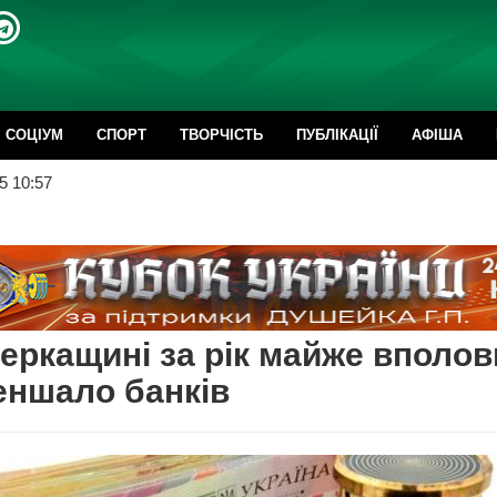
CОЦІУМ
СПОРТ
ТВОРЧІСТЬ
ПУБЛІКАЦІЇ
АФІША
5 10:57
еркащині за рік майже вполо
еншало банків