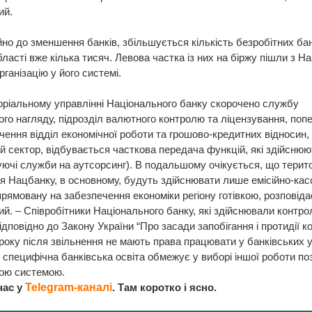
ий.
но до зменшення банків, збільшується кількість безробітних банк
бласті вже кілька тисяч. Левова частка із них на біржу пішли з Н
рганізацію у його системі.
оріальному управлінні Національного банку скорочено службу
ого нагляду, підрозділ валютного контролю та ліцензування, по
чення відділ економічної роботи та грошово-кредитних відносин,
 сектор, відбувається часткова передача функцій, які здійснюю
ючі служби на аутсорсинг). В подальшому очікується, що терито
я Нацбанку, в основному, будуть здійснювати лише емісійно-кас
прямовану на забезпечення економіки регіону готівкою, розповіда
й. – Співробітники Національного банку, які здійснювали контро
ідповідно до Закону України “Про засади запобігання і протидії ко
року після звільнення не мають права працювати у банківських 
ж специфічна банківська освіта обмежує у виборі іншої роботи по
кою системою.
нас у
Telegram-каналі
. Там коротко і ясно.