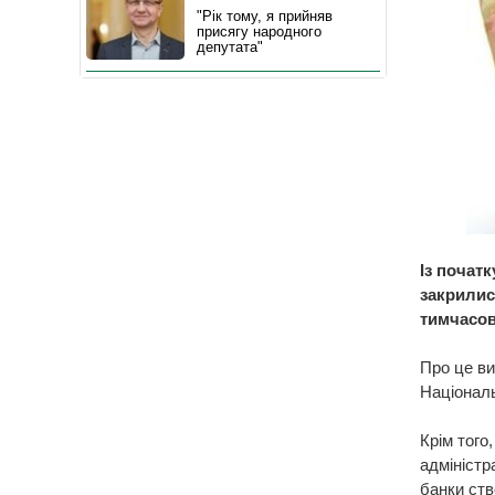
"Рік тому, я прийняв
присягу народного
депутата"
Із початк
закрилися
тимчасово
Про це в
Національ
Крім того
адміністр
банки ств