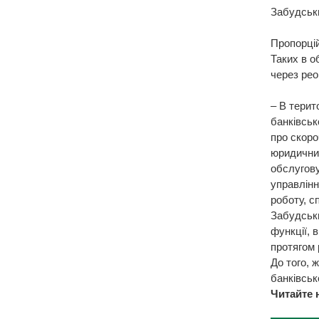
Забудськ
Пропорцій
Таких в о
через рео
– В терит
банківськ
про скоро
юридичний
обслугову
управлінн
роботу, с
Забудськи
функції, в
протягом 
До того, 
банківсь
Читайте 