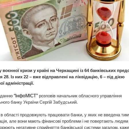
у воєнної кризи у країні на Черкащині із 64 банківських пре
 28. Із них 22 – вже відправлені на ліквідацію, 6 – під дією
ї адміністрації.
иданню
“ІнфоМІСТ”
розповів начальник обласного управління
ного банку України Сергій Забудський.
, в області продовжують працювати банки, у яких не введена ти
ація, але вони мають фінансові проблеми і не повертають людям 
орюють негативне сприйняття банківської системи загалом, каже