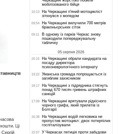
Черкащині жорстоко побили
мобілізованого бійця
На Черкащині п'яний мотоцикліст
10:13
зіткнувся з мопедом
На Черкащині вилучили 700 метрів
09:54
браконьєрських сіток
В одному із парків Черкас знову
09:11
пошкодили попереджувальну
табличку
05 серпня 2026
На Черкащині обрали кандидата на
20:15
посаду директора
психоневрологічного інтернату
дставництв
Уманська громада попрощається із
19:22
загиблим захисником
На Черкащині з підрядника стягнуть
18:17
понад 670 тисяч гривень штрафних
санкцій
На Черкащині врятували рідкісного
17:09
чорного грифа, який прилетів із
Болгарії
На Черкащині водій легковика не
16:38
мчасова
пропустив мотоцикл: двох потерпілих
госпіталізували
кошти. Ці
У Черкасах петиція проти забудови
 Сергій
15:57