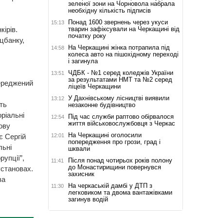
зеленої зони на Чорновола набрала
необхідну кількість підписів
Понад 1600 звернень через укуси
15:13
тварин зафіксували на Черкащині від
ірів.
початку року
ацбанку,
На Черкащині жінка потрапила під
14:58
колеса авто на пішохідному переході
і загинула
ЧДБК - №1 серед коледжів України
13:51
за результатами НМТ та №2 серед
переджений
ліцеїв Черкащини
У Дахнівському лісництві виявили
13:12
ть
незаконне будівництво
ріальні
Під час служби раптово обірвалося
12:54
життя військовослужбовця з Черкас
ову
На Черкащині оголосили
12:01
є Сергій
попередження про грози, град і
льні
шквали
рупції”,
Після понад чотирьох років полону
11:41
до Монастирищини повернувся
установах.
захисник
за
На черкаській дамбі у ДТП з
11:30
легковиком та двома вантажівками
загинув водій