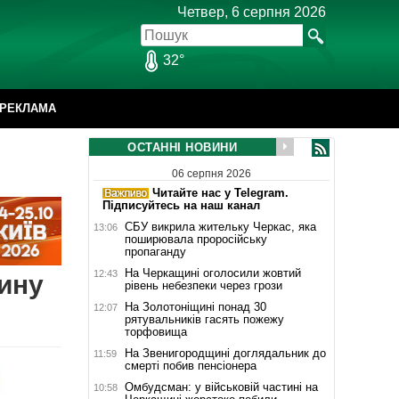
Четвер, 6 серпня 2026
32°
РЕКЛАМА
ОСТАННІ НОВИНИ
06 серпня 2026
Читайте нас у Telegram.
Підписуйтесь на наш канал
СБУ викрила жительку Черкас, яка
13:06
поширювала проросійську
пропаганду
На Черкащині оголосили жовтий
12:43
вину
рівень небезпеки через грози
На Золотоніщині понад 30
12:07
рятувальників гасять пожежу
торфовища
На Звенигородщині доглядальник до
11:59
смерті побив пенсіонера
Омбудсман: у військовій частині на
10:58