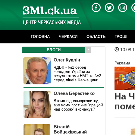
ГОЛОВНА
ЧЕРКАСИ
ОБЛАСТЬ
ГРОШІ
10.08.1
БЛОГИ
Олег Куклін
Реклама
ЧДБК - №1 серед
коледжів України за
результатами НМТ та №2
серед ліцеїв Черкащини
Олена Берестенко
На Ч
Втома від саморозвитку,
пом
або чому постійне “працюй
над собою” виснажує?
Віталій
Войцехівський