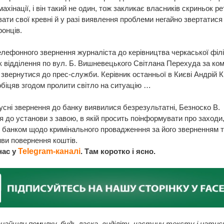
ахінації, і він такий не один, тож закликає власників скриньок р
ати свої кревні й у разі виявлення проблеми негайно звертатися
онців.
елефонного звернення журналіста до керівництва черкаської філі
 відділення по вул. Б. Вишневецького Світлана Перехуда за ко
звернутися до прес-служби. Керівник останньої в Києві Андрій 
біцяв згодом пролити світло на ситуацію …
усні звернення до банку виявилися безрезультатні, Безноско В.
 до установи з завою, в якій просить поінформувати про заходи
 банком щодо кримінального провадженння за його зверненням 
ви повернення коштів.
нас у
Telegram-каналі
. Там коротко і ясно.
найшли помилку, будь ласка, виділіть частину тексту і натис