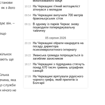
мобілізованого бійця
установи
На Черкащині п'яний мотоцикліст
10:13
 як з його
зіткнувся з мопедом
На Черкащині вилучили 700 метрів
09:54
браконьєрських сіток
дає він. –
В одному із парків Черкас знову
09:11
пошкодили попереджувальну
табличку
дещо
05 серпня 2026
На Черкащині обрали кандидата на
20:15
посаду директора
психоневрологічного інтернату
кількох
Уманська громада попрощається із
19:22
загиблим захисником
 мають ще
На Черкащині з підрядника стягнуть
18:17
понад 670 тисяч гривень штрафних
санкцій
Кілька
На Черкащині врятували рідкісного
17:09
чорного грифа, який прилетів із
вчина, яка
Болгарії
до служби
 нічого не