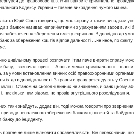
вернувся до правоохоронців. Нині відкрите кримінальне провадже
нального Кодексу України – таємне викрадення чужого майна.
лієнта Юрій Сівов говорить, що має справу з таким випадком уп
ди з банком називає неприйнятними з урахуванням заходів, які 
я забезпечення збереження вмісту скриньок. Відповідно до умо
банк за збереження коштів відповідальності …не несе, по факту 
яє.
чно цивільному процесі розпочати і тим паче виграти справу мож
е бачу, - зазначає юрист. – А ось в межах кримінального – шанси 
 за умови встановлення винних осіб правоохоронними органами
ня їх до відповідальності. З травня справу розслідують у Сосні
і міліції. Станом на сьогодні винних не знайдено, й банк цьому а
 і, наскільки нам відомо, не провів внутрішнього розслідування.
их таки знайдуть, додає він, тоді можна говорити про звернення 
 приводу неналежного збереження банком цінностей та байдужо
 банку до інциденту.
 прагне не лише відновити справедливість. Він переконаний, що