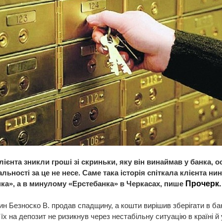
ієнта зникли гроші зі скриньки, яку він винаймав у банка, о
льності за це не несе. Саме така історія спіткала клієнта нин
ка», а в минулому «Ерстебанка» в Черкасах, пише
Прочерк.
н Безноско В. продав спадщину, а кошти вирішив зберігати в бан
їх на депозит не ризикнув через нестабільну ситуацію в країні й