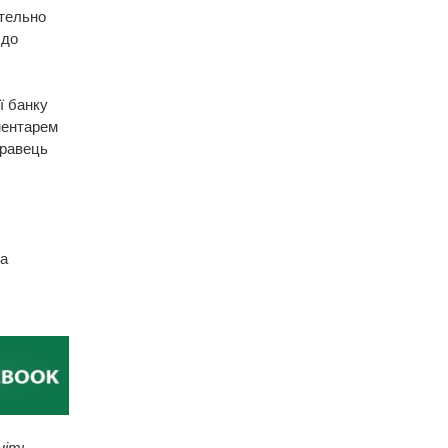
етельно
 до
ї банку
ментарем
Кравець
,
та
ніть