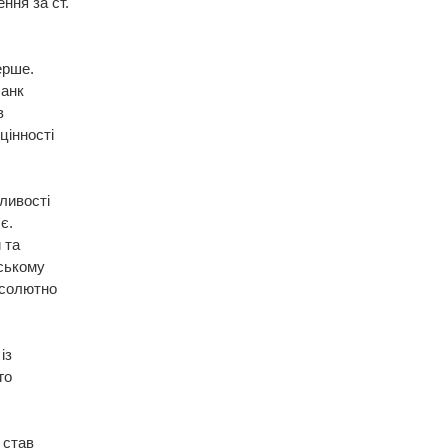
ння за ст.
ерше.
банк
в
цінності
ливості
є.
 та
вському
бсолютно
із
го
 став