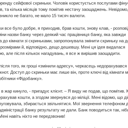
оренду сейфової скриньки. Чоловік користується послугами фін
ів, та кілька місяців тому помітив нестачу заощаджень. Невідомо,
зникло не багато, не мало 15 тисяч валюти.
оки все було добре, я приходив, брав кошти, знову клав, - розпові
міни назви банку через деякий час працівниця банку, яка завжди
 до кімнати зі скриньками, запропонувала змінити скриньку на 
розмірами й, відповідно, дещо дешевшу. Мені ця ідея видалася
ю, але після кількох нагадувань, я все ж вирішив заощадити.
після того, як гроші «змінили адресу», черкасець недорахувався 
кнот. Доступ до скриньки має лише він, проте ключі від кімнати
обітники «Фідобанку».
 в жар кинуло, - пригадує клієнт. – Я виду не подав, що помітив. 
ерахував кошти, а згодом звернувся до міліції. Мені відомо, що ді
уговувала, збирається звільнятися. Мої звернення телефоном 
адміністрації банку результату не дали. Банк поводиться так, ніби
Мені навіть ніхто не передзвонив!