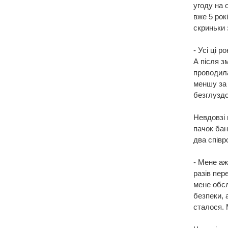
угоду на 
вже 5 рок
скриньки 
- Усі ці р
А після з
проводила
меншу за 
безглуздо
Невдовзі 
пачок бан
два співр
- Мене аж
разів пер
мене обсл
безпеки, 
сталося. 