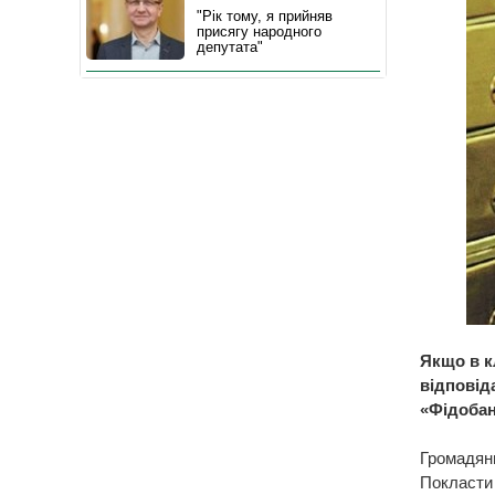
"Рік тому, я прийняв
присягу народного
депутата"
Якщо в кл
відповіда
«Фідобан
Громадяни
Покласти 