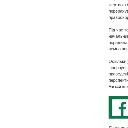
жертвою м
перерахув
правоохор
Під час т
начальник
порадила 
чемно поо
Оскільки 
звернувся
проведені
перспекти
Читайте 
Якщо ви з