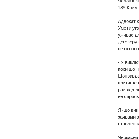
Чоловік з
185 Кримі
Адвокат к
Умови уго
уживає дл
договору 
не охорон
- У виклю
поки що н
Щоправда,
притягнен
райвідділ
не сприяє
Якщо винн
заявами з
ставлення
Черкасець