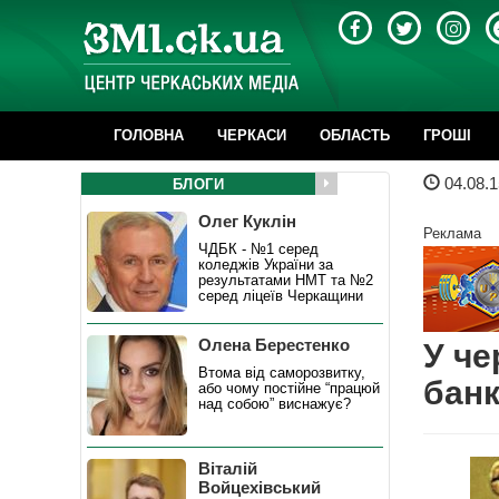
ГОЛОВНА
ЧЕРКАСИ
ОБЛАСТЬ
ГРОШІ
04.08.1
БЛОГИ
Олег Куклін
Реклама
ЧДБК - №1 серед
коледжів України за
результатами НМТ та №2
серед ліцеїв Черкащини
Олена Берестенко
У че
Втома від саморозвитку,
банк
або чому постійне “працюй
над собою” виснажує?
Віталій
Войцехівський