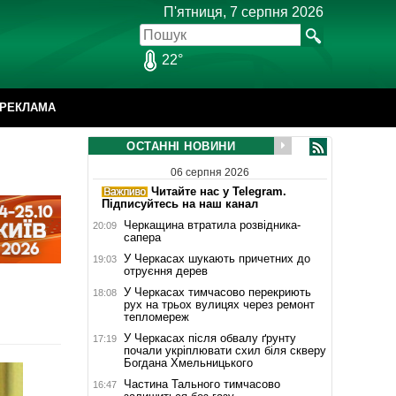
П'ятниця, 7 серпня 2026
22°
РЕКЛАМА
ОСТАННІ НОВИНИ
06 серпня 2026
Читайте нас у Telegram.
Підписуйтесь на наш канал
Черкащина втратила розвідника-
20:09
сапера
У Черкасах шукають причетних до
19:03
отруєння дерев
У Черкасах тимчасово перекриють
18:08
рух на трьох вулицях через ремонт
тепломереж
У Черкасах після обвалу ґрунту
17:19
почали укріплювати схил біля скверу
Богдана Хмельницького
Частина Тального тимчасово
16:47