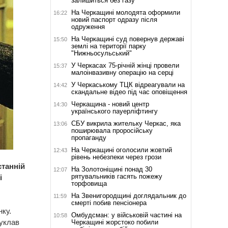
залишиться без газу
На Черкащині молодята оформили
16:22
новий паспорт одразу після
одруження
На Черкащині суд повернув державі
15:50
землі на території парку
"Нижньосульський"
У Черкасах 75-річній жінці провели
15:37
малоінвазивну операцію на серці
У Черкаському ТЦК відреагували на
14:42
скандальне відео під час оповіщення
Черкащина - новий центр
14:30
українського пауерліфтингу
СБУ викрила жительку Черкас, яка
13:06
поширювала проросійську
пропаганду
На Черкащині оголосили жовтий
12:43
рівень небезпеки через грози
станній
На Золотоніщині понад 30
12:07
рятувальників гасять пожежу
і
торфовища
На Звенигородщині доглядальник до
11:59
смерті побив пенсіонера
ку.
Омбудсман: у військовій частині на
10:58
 уклав
Черкащині жорстоко побили