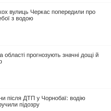
кох вулиць Черкас попередили про
ебої з водою
а області прогнозують значні дощі й
р
и після ДТП у Чорнобаї: водію
ручили підозру