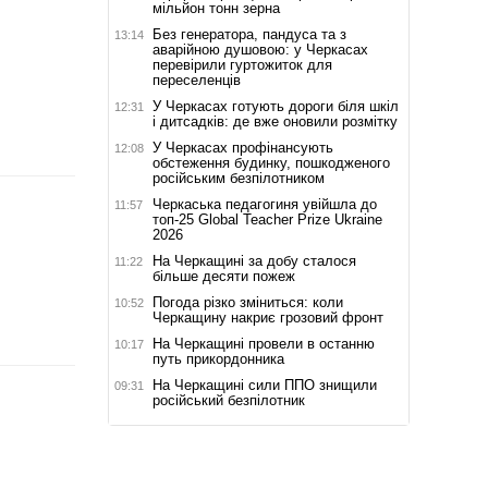
мільйон тонн зерна
Без генератора, пандуса та з
13:14
аварійною душовою: у Черкасах
перевірили гуртожиток для
переселенців
У Черкасах готують дороги біля шкіл
12:31
і дитсадків: де вже оновили розмітку
У Черкасах профінансують
12:08
обстеження будинку, пошкодженого
російським безпілотником
Черкаська педагогиня увійшла до
11:57
топ-25 Global Teacher Prize Ukraine
2026
На Черкащині за добу сталося
11:22
більше десяти пожеж
Погода різко зміниться: коли
10:52
Черкащину накриє грозовий фронт
На Черкащині провели в останню
10:17
путь прикордонника
На Черкащині сили ППО знищили
09:31
російський безпілотник