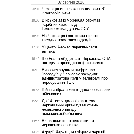
07 серпня 2026
Черкащанин незаконно виловив 70
20:01
кілограмів риби
Військовий із Чорнобая отримав
19:05
"Срібний хрест" від
Головнокомандувача ЗСУ
На Черкащині загорівся полігон
18:08
твердих побутових відходів
У центрі Черкас перекинулася
17:06
автівка
Ше.Fest відбудеться: Черкаська ОВА
16:49
погодила проведення фестивалю
Використовували шифри про
16:15
"погоду": у Черкасах засудили
адміністратора груп у телеграмі про
пересування ТЦК
Війна забрала життя двох черкаських
15:33
військових
До 14 тисяч доларів за втечу:
15:20
черкащанин організував схему
незаконного виїзду
військовозобов'язаних
Вічна пам'ять: пішла з життя
14:44
черкаська освітянка
Аграрії Черкащини зібрали перший
14:26