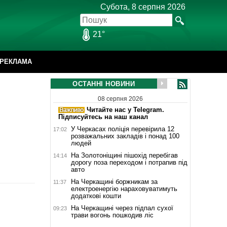
Субота, 8 серпня 2026
21°
РЕКЛАМА
ОСТАННІ НОВИНИ
08 серпня 2026
Читайте нас у Telegram.
Підписуйтесь на наш канал
У Черкасах поліція перевірила 12
17:02
розважальних закладів і понад 100
людей
На Золотоніщині пішохід перебігав
14:14
дорогу поза переходом і потрапив під
авто
На Черкащині боржникам за
11:37
електроенергію нараховуватимуть
додаткові кошти
На Черкащині через підпал сухої
09:23
трави вогонь пошкодив ліс