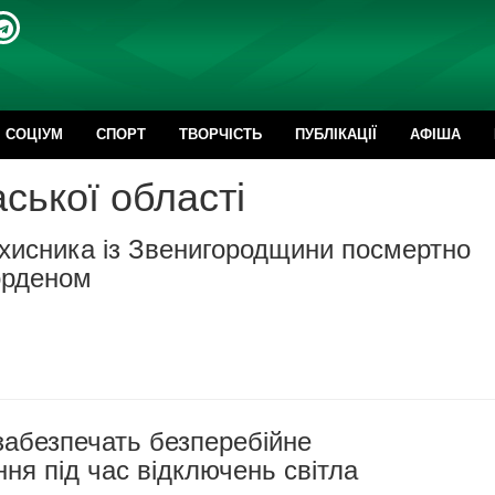
CОЦІУМ
СПОРТ
ТВОРЧІСТЬ
ПУБЛІКАЦІЇ
АФІША
ської області
ахисника із Звенигородщини посмертно
орденом
забезпечать безперебійне
ня під час відключень світла