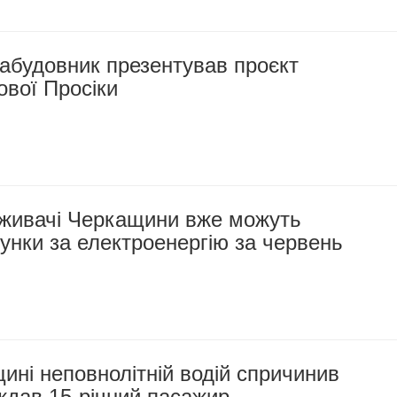
абудовник презентував проєкт
ової Просіки
оживачі Черкащини вже можуть
унки за електроенергію за червень
ині неповнолітній водій спричинив
ждав 15-річний пасажир