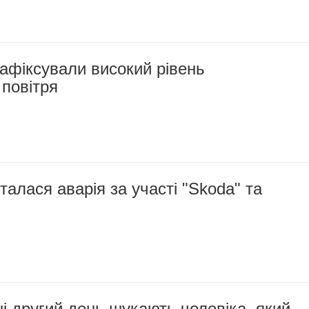
афіксували високий рівень
повітря
талася аварія за участі "Skoda" та
 другий день шукають чоловіка, який