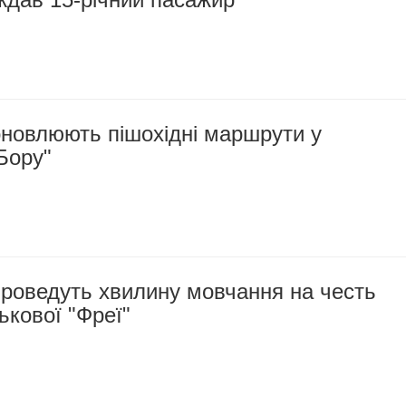
оновлюють пішохідні маршрути у
Бору"
проведуть хвилину мовчання на честь
ькової "Фреї"