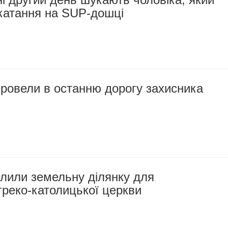
 катання на SUP-дошці
ровели в останню дорогу захисника
ілили земельну ділянку для
греко-католицької церкви