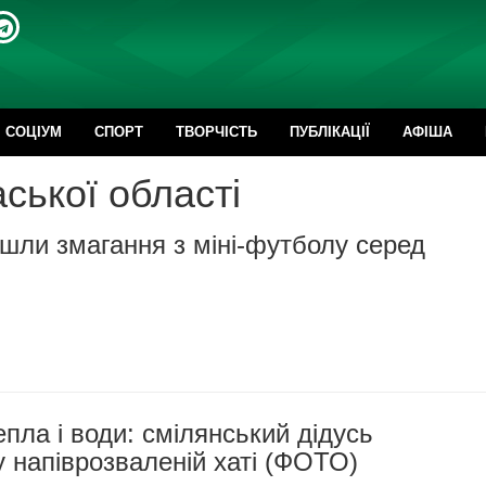
CОЦІУМ
СПОРТ
ТВОРЧІСТЬ
ПУБЛІКАЦІЇ
АФІША
ської області
шли змагання з міні-футболу серед
епла і води: смілянський дідусь
 напіврозваленій хаті (ФОТО)