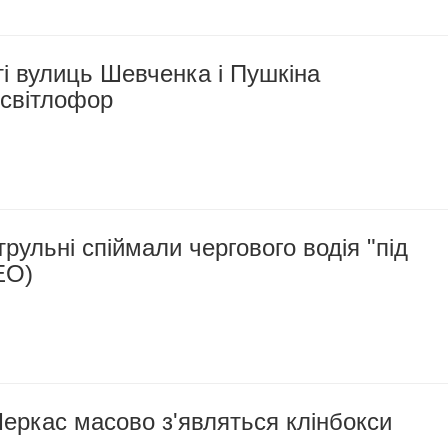
і вулиць Шевченка і Пушкіна
 світлофор
трульні спіймали чергового водія "під
ЕО)
еркас масово з'являться клінбокси