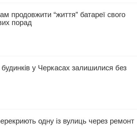
м продовжити “життя” батареї свого
євих порад
 будинків у Черкасах залишилися без
ерекриють одну із вулиць через ремонт