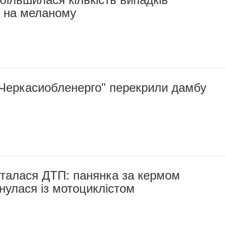
 на меланому
"Черкасиобленерго" перекрили дамбу
сталася ДТП: панянка за кермом
кнулася із мотоциклістом