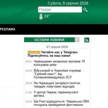
Субота, 8 серпня 2026
24°
РЕКЛАМА
ОСТАННІ НОВИНИ
07 серпня 2026
Читайте нас у Telegram.
Підписуйтесь на наш канал
Черкащанин незаконно виловив 70
20:01
кілограмів риби
Військовий із Чорнобая отримав
19:05
"Срібний хрест" від
Головнокомандувача ЗСУ
На Черкащині загорівся полігон
18:08
твердих побутових відходів
У центрі Черкас перекинулася
17:06
автівка
Ше.Fest відбудеться: Черкаська ОВА
16:49
погодила проведення фестивалю