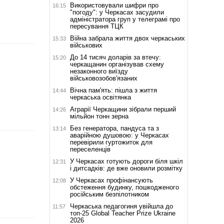
Використовували шифри про
16:15
"погоду": у Черкасах засудили
адміністратора груп у телеграмі про
пересування ТЦК
Війна забрала життя двох черкаських
15:33
військових
До 14 тисяч доларів за втечу:
15:20
черкащанин організував схему
незаконного виїзду
військовозобов'язаних
Вічна пам'ять: пішла з життя
14:44
черкаська освітянка
Аграрії Черкащини зібрали перший
14:26
мільйон тонн зерна
Без генератора, пандуса та з
13:14
аварійною душовою: у Черкасах
перевірили гуртожиток для
переселенців
У Черкасах готують дороги біля шкіл
12:31
і дитсадків: де вже оновили розмітку
У Черкасах профінансують
12:08
обстеження будинку, пошкодженого
російським безпілотником
Черкаська педагогиня увійшла до
11:57
топ-25 Global Teacher Prize Ukraine
2026