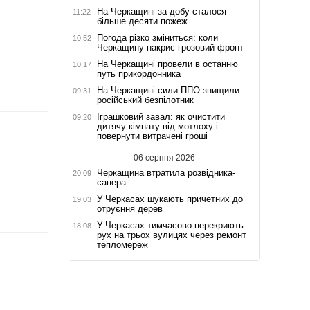
На Черкащині за добу сталося
11:22
більше десяти пожеж
Погода різко зміниться: коли
10:52
Черкащину накриє грозовий фронт
На Черкащині провели в останню
10:17
путь прикордонника
На Черкащині сили ППО знищили
09:31
російський безпілотник
Іграшковий завал: як очистити
09:20
дитячу кімнату від мотлоху і
повернути витрачені гроші
06 серпня 2026
Черкащина втратила розвідника-
20:09
сапера
У Черкасах шукають причетних до
19:03
отруєння дерев
У Черкасах тимчасово перекриють
18:08
рух на трьох вулицях через ремонт
тепломереж