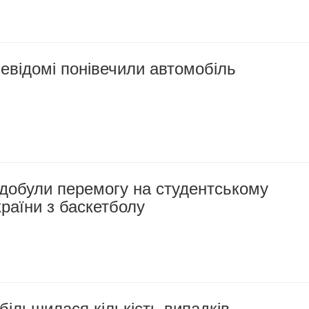
евідомі понівечили автомобіль
добули перемогу на студентському
країни з баскетболу
більшилася кількість випадків