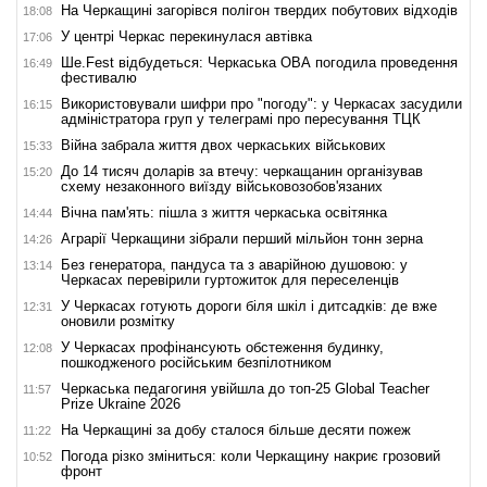
На Черкащині загорівся полігон твердих побутових відходів
18:08
У центрі Черкас перекинулася автівка
17:06
Ше.Fest відбудеться: Черкаська ОВА погодила проведення
16:49
фестивалю
Використовували шифри про "погоду": у Черкасах засудили
16:15
адміністратора груп у телеграмі про пересування ТЦК
Війна забрала життя двох черкаських військових
15:33
До 14 тисяч доларів за втечу: черкащанин організував
15:20
схему незаконного виїзду військовозобов'язаних
Вічна пам'ять: пішла з життя черкаська освітянка
14:44
Аграрії Черкащини зібрали перший мільйон тонн зерна
14:26
Без генератора, пандуса та з аварійною душовою: у
13:14
Черкасах перевірили гуртожиток для переселенців
У Черкасах готують дороги біля шкіл і дитсадків: де вже
12:31
оновили розмітку
У Черкасах профінансують обстеження будинку,
12:08
пошкодженого російським безпілотником
Черкаська педагогиня увійшла до топ-25 Global Teacher
11:57
Prize Ukraine 2026
На Черкащині за добу сталося більше десяти пожеж
11:22
Погода різко зміниться: коли Черкащину накриє грозовий
10:52
фронт