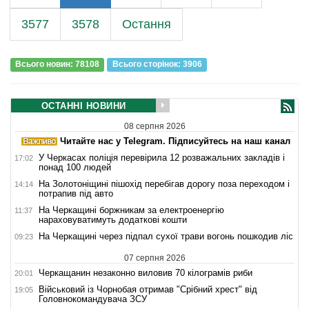
3577
3578
Остання
Всього новин: 78108
Всього сторiнок: 3906
ОСТАННІ НОВИНИ
08 серпня 2026
Читайте нас у Telegram. Підписуйтесь на наш канал
У Черкасах поліція перевірила 12 розважальних закладів і
17:02
понад 100 людей
На Золотоніщині пішохід перебігав дорогу поза переходом і
14:14
потрапив під авто
На Черкащині боржникам за електроенергію
11:37
нараховуватимуть додаткові кошти
На Черкащині через підпал сухої трави вогонь пошкодив ліс
09:23
07 серпня 2026
Черкащанин незаконно виловив 70 кілограмів риби
20:01
Військовий із Чорнобая отримав "Срібний хрест" від
19:05
Головнокомандувача ЗСУ