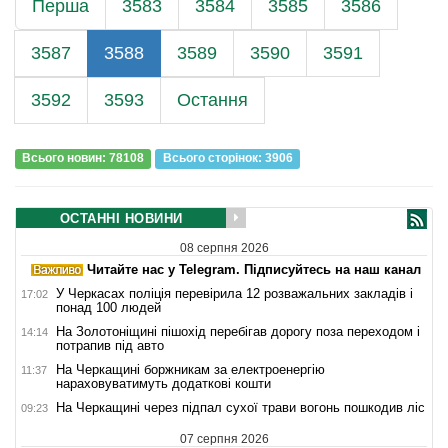
Перша
3583
3584
3585
3586
3587
3588
3589
3590
3591
3592
3593
Остання
Всього новин: 78108
Всього сторiнок: 3906
ОСТАННІ НОВИНИ
08 серпня 2026
Читайте нас у Telegram. Підписуйтесь на наш канал
У Черкасах поліція перевірила 12 розважальних закладів і
17:02
понад 100 людей
На Золотоніщині пішохід перебігав дорогу поза переходом і
14:14
потрапив під авто
На Черкащині боржникам за електроенергію
11:37
нараховуватимуть додаткові кошти
На Черкащині через підпал сухої трави вогонь пошкодив ліс
09:23
07 серпня 2026