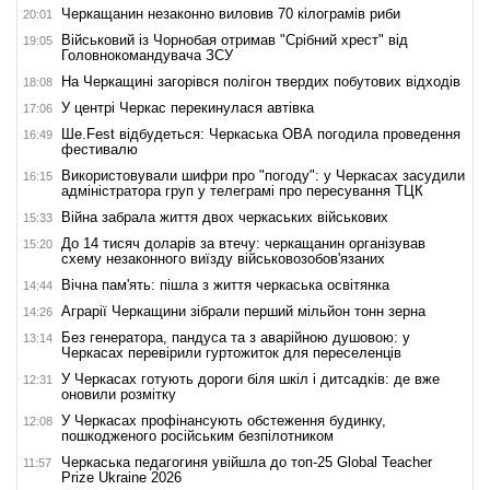
Черкащанин незаконно виловив 70 кілограмів риби
20:01
Військовий із Чорнобая отримав "Срібний хрест" від
19:05
Головнокомандувача ЗСУ
На Черкащині загорівся полігон твердих побутових відходів
18:08
У центрі Черкас перекинулася автівка
17:06
Ше.Fest відбудеться: Черкаська ОВА погодила проведення
16:49
фестивалю
Використовували шифри про "погоду": у Черкасах засудили
16:15
адміністратора груп у телеграмі про пересування ТЦК
Війна забрала життя двох черкаських військових
15:33
До 14 тисяч доларів за втечу: черкащанин організував
15:20
схему незаконного виїзду військовозобов'язаних
Вічна пам'ять: пішла з життя черкаська освітянка
14:44
Аграрії Черкащини зібрали перший мільйон тонн зерна
14:26
Без генератора, пандуса та з аварійною душовою: у
13:14
Черкасах перевірили гуртожиток для переселенців
У Черкасах готують дороги біля шкіл і дитсадків: де вже
12:31
оновили розмітку
У Черкасах профінансують обстеження будинку,
12:08
пошкодженого російським безпілотником
Черкаська педагогиня увійшла до топ-25 Global Teacher
11:57
Prize Ukraine 2026