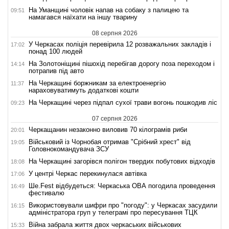
На Уманщині чоловік напав на собаку з палицею та
09:51
намагався наїхати на іншу тварину
08 серпня 2026
У Черкасах поліція перевірила 12 розважальних закладів і
17:02
понад 100 людей
На Золотоніщині пішохід перебігав дорогу поза переходом і
14:14
потрапив під авто
На Черкащині боржникам за електроенергію
11:37
нараховуватимуть додаткові кошти
На Черкащині через підпал сухої трави вогонь пошкодив ліс
09:23
07 серпня 2026
Черкащанин незаконно виловив 70 кілограмів риби
20:01
Військовий із Чорнобая отримав "Срібний хрест" від
19:05
Головнокомандувача ЗСУ
На Черкащині загорівся полігон твердих побутових відходів
18:08
У центрі Черкас перекинулася автівка
17:06
Ше.Fest відбудеться: Черкаська ОВА погодила проведення
16:49
фестивалю
Використовували шифри про "погоду": у Черкасах засудили
16:15
адміністратора груп у телеграмі про пересування ТЦК
Війна забрала життя двох черкаських військових
15:33