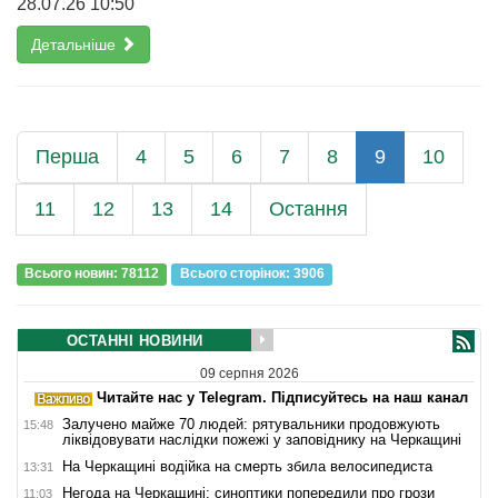
28.07.26 10:50
Детальніше
Перша
4
5
6
7
8
9
10
11
12
13
14
Остання
Всього новин: 78112
Всього сторiнок: 3906
ОСТАННІ НОВИНИ
09 серпня 2026
Читайте нас у Telegram. Підписуйтесь на наш канал
Залучено майже 70 людей: рятувальники продовжують
15:48
ліквідовувати наслідки пожежі у заповіднику на Черкащині
На Черкащині водійка на смерть збила велосипедиста
13:31
Негода на Черкащині: синоптики попередили про грози
11:03