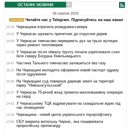
ОСТАННІ НОВИНИ
06 серпня 2026
Читайте нас у Telegram. Підписуйтесь на наш канал
Черкащина втратила розвідника-сапера
20:09
У Черкасах шукають причетних до отруєння дерев
19:03
У Черкасах тимчасово перекриють рух на трьох вулицях
18:08
через ремонт тепломереж
У Черкасах після обвалу ґрунту почали укріплювати схил
17:19
біля скверу Богдана Хмельницького
Частина Тального тимчасово залишиться без газу
16:47
На Черкащині молодята оформили новий паспорт одразу
16:22
після одруження
На Черкащині суд повернув державі землі на території
15:50
парку "Нижньосульський"
У Черкасах 75-річній жінці провели малоінвазивну операцію
15:37
на серці
У Черкаському ТЦК відреагували на скандальне відео під
14:42
час оповіщення
Черкащина - новий центр українського пауерліфтингу
14:30
СБУ викрила жительку Черкас, яка поширювала
13:06
проросійську пропаганду