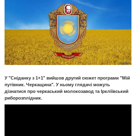
У "Сніданку з 1+1" вийшов другий сюжет програми "Мій
путівник. Черкащина". У ньому глядачі можуть
дізнатися про черкаський молокозавод та Іркліївський
риборозплідник.