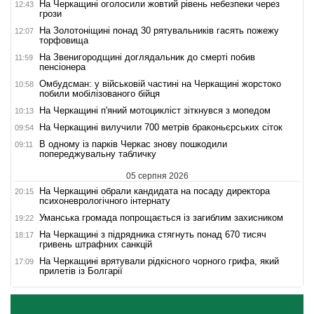
На Черкащині оголосили жовтий рівень небезпеки через
12:43
грози
На Золотоніщині понад 30 рятувальників гасять пожежу
12:07
торфовища
На Звенигородщині доглядальник до смерті побив
11:59
пенсіонера
Омбудсман: у військовій частині на Черкащині жорстоко
10:58
побили мобілізованого бійця
На Черкащині п'яний мотоцикліст зіткнувся з мопедом
10:13
На Черкащині вилучили 700 метрів браконьєрських сіток
09:54
В одному із парків Черкас знову пошкодили
09:11
попереджувальну табличку
05 серпня 2026
На Черкащині обрали кандидата на посаду директора
20:15
психоневрологічного інтернату
Уманська громада попрощається із загиблим захисником
19:22
На Черкащині з підрядника стягнуть понад 670 тисяч
18:17
гривень штрафних санкцій
На Черкащині врятували рідкісного чорного грифа, який
17:09
прилетів із Болгарії