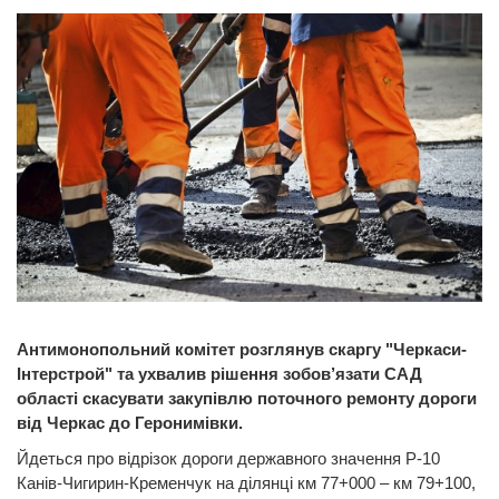
Антимонопольний комітет розглянув скаргу "Черкаси-
Інтерстрой" та ухвалив рішення зобов’язати САД
області скасувати закупівлю поточного ремонту дороги
від Черкас до Геронимівки.
Йдеться про відрізок дороги державного значення Р-10
Канів-Чигирин-Кременчук на ділянці км 77+000 – км 79+100,