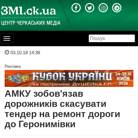
Toggle
navigation
03.10.18 14:38
Реклама
АМКУ зобов'язав
дорожників скасувати
тендер на ремонт дороги
до Геронимівки