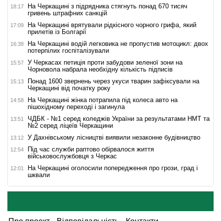
На Черкащині з підрядника стягнуть понад 670 тисяч
18:17
гривень штрафних санкцій
На Черкащині врятували рідкісного чорного грифа, який
17:09
прилетів із Болгарії
На Черкащині водій легковика не пропустив мотоцикл: двох
16:38
потерпілих госпіталізували
У Черкасах петиція проти забудови зеленої зони на
15:57
Чорновола набрала необхідну кількість підписів
Понад 1600 звернень через укуси тварин зафіксували на
15:13
Черкащині від початку року
На Черкащині жінка потрапила під колеса авто на
14:58
пішохідному переході і загинула
ЧДБК - №1 серед коледжів України за результатами НМТ та
13:51
№2 серед ліцеїв Черкащини
У Дахнівському лісництві виявили незаконне будівництво
13:12
Під час служби раптово обірвалося життя
12:54
військовослужбовця з Черкас
На Черкащині оголосили попередження про грози, град і
12:01
шквали