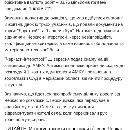
орієнтовна вартість робіт – 33,76 мільйонів гривень,
повідомляє
"Інфоміст".
Замовник допустив до аукціону, що мав відбутися сьогодні,
3 жовтня, двох із трьох учасників, що подали документи на
торги: "Дорстрой" та "Глашляхбуд". Натомість дорожники
відхилили "Черкаси-Інтерстрой" через невідповідність
кваліфікаційним критеріям, а саме наявності обладнання та
матеріально-технічної бази.
"Черкаси-Інтерстрой" 11 вересня подав скаргу на дії
замовника до АМКУ. Антимонопольники прийняли скаргу до
розгляду й 1 жовтня адмінколегія АМКУ постановила
зобов’язати САД в Черкаській області відмінити процедуру
закупівлі.
Зазначимо, що йдеться про проблемну ділянку дороги від
Черкас до розв’язки с. Геронимівка, яка перебуває в
аварійному стані. Саме цю ділянку вимагали
відремонтувати жителі села, коли перекривали рух
транспорту в серпні.
ЧИТАЙТЕ: Мітингувальники перекрили в`їзд до Черкас