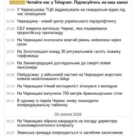
Читайте нас у Telegram. Підписуйтесь на наш канал
У Черкаському ТЦК відреагували на скандальне відео під
14:42
час оповіщення
Черкащина - новий центр українського пауерліфтингу
14:30
СБУ викрила жительку Черкас, яка поширювала
13:06
проросійську пропаганду
На Черкащині оголосили жовтий рівень небезпеки через
12:43
грози
На Золотоніщині понад 30 рятувальників гасять пожежу
12:07
торфовища
На Звенигородщині доглядальник до смерті побив
11:59
пенсіонера
Омбудсман: у військовій частині на Черкащині жорстоко
10:58
побили мобілізованого бійця
На Черкащині п'яний мотоцикліст зіткнувся з мопедом
10:13
На Черкащині вилучили 700 метрів браконьєрських сіток
09:54
В одному із парків Черкас знову пошкодили
09:11
попереджувальну табличку
05 серпня 2026
На Черкащині обрали кандидата на посаду директора
20:15
психоневрологічного інтернату
Уманська громада попрощається із загиблим захисником
19:22