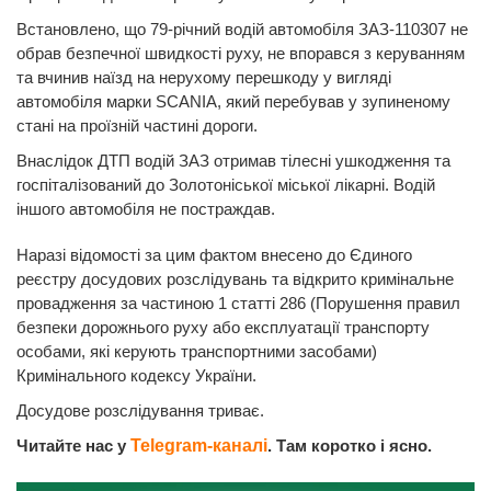
Встановлено, що 79-річний водій автомобіля ЗАЗ-110307 не
обрав безпечної швидкості руху, не впорався з керуванням
та вчинив наїзд на нерухому перешкоду у вигляді
автомобіля марки SCANIA, який перебував у зупиненому
стані на проїзній частині дороги.
Внаслідок ДТП водій ЗАЗ отримав тілесні ушкодження та
госпіталізований до Золотоніської міської лікарні. Водій
іншого автомобіля не постраждав.
Наразі відомості за цим фактом внесено до Єдиного
реєстру досудових розслідувань та відкрито кримінальне
провадження за частиною 1 статті 286 (Порушення правил
безпеки дорожнього руху або експлуатації транспорту
особами, які керують транспортними засобами)
Кримінального кодексу України.
Досудове розслідування триває.
Читайте нас у
Telegram-каналі
. Там коротко і ясно.