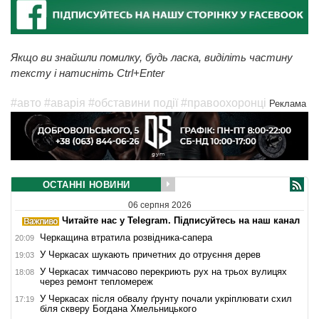
Якщо ви знайшли помилку, будь ласка, виділіть частину
тексту і натисніть Ctrl+Enter
#авто
#аварія
#обставини події
#правоохоронці
Реклама
ОСТАННІ НОВИНИ
06 серпня 2026
Читайте нас у Telegram. Підписуйтесь на наш канал
Черкащина втратила розвідника-сапера
20:09
У Черкасах шукають причетних до отруєння дерев
19:03
У Черкасах тимчасово перекриють рух на трьох вулицях
18:08
через ремонт тепломереж
У Черкасах після обвалу ґрунту почали укріплювати схил
17:19
біля скверу Богдана Хмельницького