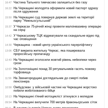
Частина Тального тимчасово залишиться без газу
16:47
На Черкащині молодята оформили новий паспорт одразу
16:22
після одруження
На Черкащині суд повернув державі землі на території
15:50
парку "Нижньосульський"
У Черкасах 75-річній жінці провели малоінвазивну операцію
15:37
на серці
У Черкаському ТЦК відреагували на скандальне відео під
14:42
час оповіщення
Черкащина - новий центр українського пауерліфтингу
14:30
СБУ викрила жительку Черкас, яка поширювала
13:06
проросійську пропаганду
На Черкащині оголосили жовтий рівень небезпеки через
12:43
грози
На Золотоніщині понад 30 рятувальників гасять пожежу
12:07
торфовища
На Звенигородщині доглядальник до смерті побив
11:59
пенсіонера
Омбудсман: у військовій частині на Черкащині жорстоко
10:58
побили мобілізованого бійця
На Черкащині п'яний мотоцикліст зіткнувся з мопедом
10:13
На Черкащині вилучили 700 метрів браконьєрських сіток
09:54
В одному із парків Черкас знову пошкодили