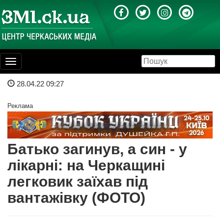
Toggle
navigation
28.04.22 09:27
Реклама
Батько загинув, а син - у
лікарні: на Черкащині
легковик заїхав під
вантажівку (ФОТО)