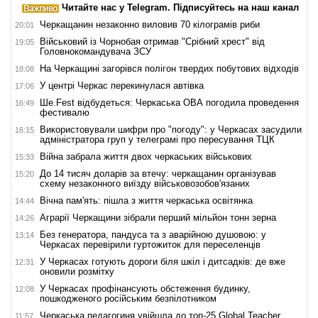
Читайте нас у Telegram. Підписуйтесь на наш канал
Черкащанин незаконно виловив 70 кілограмів риби
20:01
Військовий із Чорнобая отримав "Срібний хрест" від
19:05
Головнокомандувача ЗСУ
На Черкащині загорівся полігон твердих побутових відходів
18:08
У центрі Черкас перекинулася автівка
17:06
Ше.Fest відбудеться: Черкаська ОВА погодила проведення
16:49
фестивалю
Використовували шифри про "погоду": у Черкасах засудили
16:15
адміністратора груп у телеграмі про пересування ТЦК
Війна забрала життя двох черкаських військових
15:33
До 14 тисяч доларів за втечу: черкащанин організував
15:20
схему незаконного виїзду військовозобов'язаних
Вічна пам'ять: пішла з життя черкаська освітянка
14:44
Аграрії Черкащини зібрали перший мільйон тонн зерна
14:26
Без генератора, пандуса та з аварійною душовою: у
13:14
Черкасах перевірили гуртожиток для переселенців
У Черкасах готують дороги біля шкіл і дитсадків: де вже
12:31
оновили розмітку
У Черкасах профінансують обстеження будинку,
12:08
пошкодженого російським безпілотником
Черкаська педагогиня увійшла до топ-25 Global Teacher
11:57