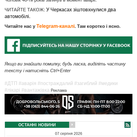
ЧИТАЙТЕ ТАКОЖ:
У Черкасах зіштовхнулися два
автомобілі.
Читайте нас у
Telegram-каналі
. Там коротко і ясно.
Якщо ви знайшли помилку, будь ласка, виділіть частину
тексту і натисніть Ctrl+Enter
#ДТП
#аварія
#постраждалий
#загиблий
#медики
#лікарі
#вантажівка
Реклама
ОСТАННІ НОВИНИ
07 серпня 2026