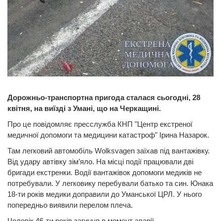
Дорожньо-транспортна пригода сталася сьогодні, 28
квітня, на виїзді з Умані, що на Черкащині.
Про це повідомляє пресслужба КНП "Центр екстреної
медичної допомоги та медицини катастроф" Ірина Назарок.
Там легковий автомобіль Wolksvagen заїхав під вантажівку.
Від удару автівку зім’яло. На місці події працювали дві
бригади екстренки. Водії вантажівок допомоги медиків не
потребували. У легковику перебували батько та син. Юнака
18-ти років медики доправили до Уманської ЦРЛ. У нього
попередньо виявили перелом плеча.
Чоловік 46-ти років загинув в момент аварії.