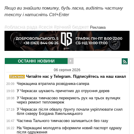
Якщо ви знайшли помилку, будь ласка, виділіть частину
тексту і натисніть Ctrl+Enter
#обласна рада
#сесія
#річний бюджет
Реклама
ОСТАННІ НОВИНИ
06 серпня 2026
Читайте нас у Telegram. Підписуйтесь на наш канал
Черкащина втратила розвідника-сапера
20:09
У Черкасах шукають причетних до отруєння дерев
19:03
У Черкасах тимчасово перекриють рух на трьох вулицях
18:08
через ремонт тепломереж
У Черкасах після обвалу ґрунту почали укріплювати схил
17:19
біля скверу Богдана Хмельницького
Частина Тального тимчасово залишиться без газу
16:47
На Черкащині молодята оформили новий паспорт одразу
16:22
після одруження