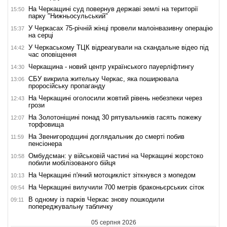
На Черкащині суд повернув державі землі на території
15:50
парку "Нижньосульський"
У Черкасах 75-річній жінці провели малоінвазивну операцію
15:37
на серці
У Черкаському ТЦК відреагували на скандальне відео під
14:42
час оповіщення
Черкащина - новий центр українського пауерліфтингу
14:30
СБУ викрила жительку Черкас, яка поширювала
13:06
проросійську пропаганду
На Черкащині оголосили жовтий рівень небезпеки через
12:43
грози
На Золотоніщині понад 30 рятувальників гасять пожежу
12:07
торфовища
На Звенигородщині доглядальник до смерті побив
11:59
пенсіонера
Омбудсман: у військовій частині на Черкащині жорстоко
10:58
побили мобілізованого бійця
На Черкащині п'яний мотоцикліст зіткнувся з мопедом
10:13
На Черкащині вилучили 700 метрів браконьєрських сіток
09:54
В одному із парків Черкас знову пошкодили
09:11
попереджувальну табличку
05 серпня 2026