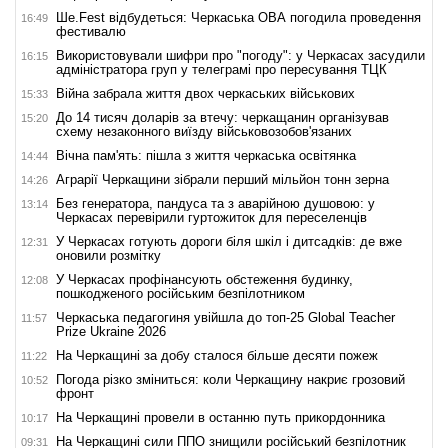
Ше.Fest відбудеться: Черкаська ОВА погодила проведення
16:49
фестивалю
Використовували шифри про "погоду": у Черкасах засудили
16:15
адміністратора груп у телеграмі про пересування ТЦК
Війна забрала життя двох черкаських військових
15:33
До 14 тисяч доларів за втечу: черкащанин організував
15:20
схему незаконного виїзду військовозобов'язаних
Вічна пам'ять: пішла з життя черкаська освітянка
14:44
Аграрії Черкащини зібрали перший мільйон тонн зерна
14:26
Без генератора, пандуса та з аварійною душовою: у
13:14
Черкасах перевірили гуртожиток для переселенців
У Черкасах готують дороги біля шкіл і дитсадків: де вже
12:31
оновили розмітку
У Черкасах профінансують обстеження будинку,
12:08
пошкодженого російським безпілотником
Черкаська педагогиня увійшла до топ-25 Global Teacher
11:57
Prize Ukraine 2026
На Черкащині за добу сталося більше десяти пожеж
11:22
Погода різко зміниться: коли Черкащину накриє грозовий
10:52
фронт
На Черкащині провели в останню путь прикордонника
10:17
На Черкащині сили ППО знищили російський безпілотник
09:31