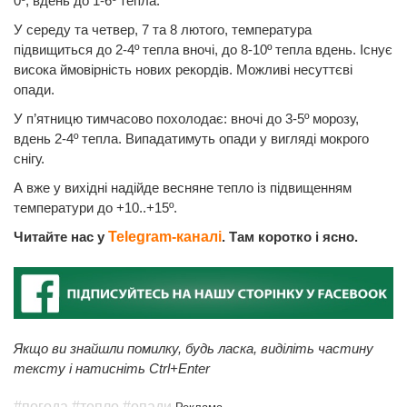
0º, вдень до 1-6º тепла.
У середу та четвер, 7 та 8 лютого, температура
підвищиться до 2-4º тепла вночі, до 8-10º тепла вдень. Існує
висока ймовірність нових рекордів. Можливі несуттєві
опади.
У п’ятницю тимчасово похолодає: вночі до 3-5º морозу,
вдень 2-4º тепла. Випадатимуть опади у вигляді мокрого
снігу.
А вже у вихідні надійде весняне тепло із підвищенням
температури до +10..+15º.
Читайте нас у
Telegram-каналі
. Там коротко і ясно.
Якщо ви знайшли помилку, будь ласка, виділіть частину
тексту і натисніть Ctrl+Enter
#погода
#тепло
#опади