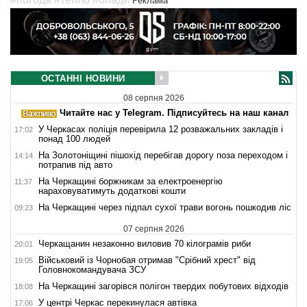
Реклама
ОСТАННІ НОВИНИ
08 серпня 2026
Читайте нас у Telegram. Підписуйтесь на наш канал
У Черкасах поліція перевірила 12 розважальних закладів і
17:02
понад 100 людей
На Золотоніщині пішохід перебігав дорогу поза переходом і
14:14
потрапив під авто
На Черкащині боржникам за електроенергію
11:37
нараховуватимуть додаткові кошти
На Черкащині через підпал сухої трави вогонь пошкодив ліс
09:23
07 серпня 2026
Черкащанин незаконно виловив 70 кілограмів риби
20:01
Військовий із Чорнобая отримав "Срібний хрест" від
19:05
Головнокомандувача ЗСУ
На Черкащині загорівся полігон твердих побутових відходів
18:08
У центрі Черкас перекинулася автівка
17:06