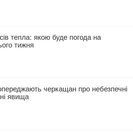
сів тепла: якою буде погода на
ього тижня
опереджають черкащан про небезпечні
ні явища