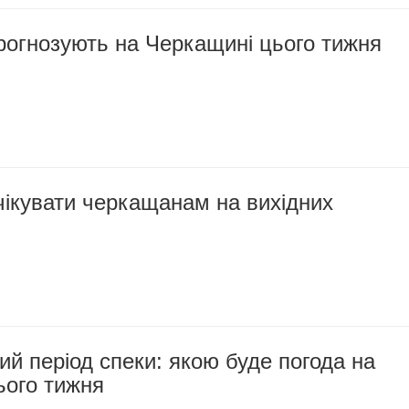
рогнозують на Черкащині цього тижня
чікувати черкащанам на вихідних
й період спеки: якою буде погода на
ього тижня