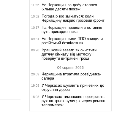
На Черкащині за добу сталося
11:22
більше десяти пожеж
Погода різко зміниться: коли
10:52
Черкащину накриє грозовий фронт
На Черкащині провели в останню
10:17
путь прикордонника
На Черкащині сили ППО знищили
09:31
російський безпілотник
Іграшковий завал: як очистити
09:20
дитячу кімнату від мотлоху і
повернути витрачені гроші
06 серпня 2026
Черкащина втратила розвідника-
20:09
сапера
У Черкасах шукають причетних до
19:03
отруєння дерев
У Черкасах тимчасово перекриють
18:08
рух на трьох вулицях через ремонт
тепломереж