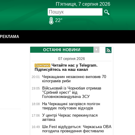
П'ятниця, 7 серпня 2026
22°
РЕКЛАМА
ОСТАННІ НОВИНИ
07 серпня 2026
Читайте нас у Telegram.
Підписуйтесь на наш канал
Черкащанин незаконно виловив 70
20:01
кілограмів риби
Військовий із Чорнобая отримав
19:05
"Срібний хрест" від
Головнокомандувача ЗСУ
На Черкащині загорівся полігон
18:08
твердих побутових відходів
У центрі Черкас перекинулася
17:06
автівка
Ше.Fest відбудеться: Черкаська ОВА
16:49
погодила проведення фестивалю