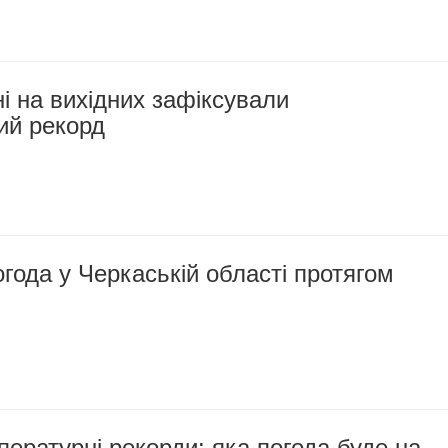
 на вихідних зафіксували
ий рекорд
года у Черкаській області протягом
ературні рекорди: яка погода буде на