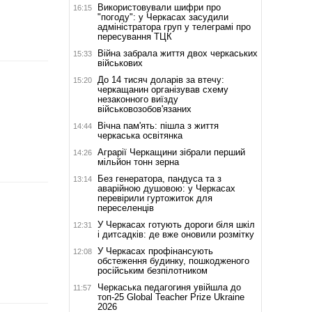
Використовували шифри про
16:15
"погоду": у Черкасах засудили
адміністратора груп у телеграмі про
пересування ТЦК
Війна забрала життя двох черкаських
15:33
військових
До 14 тисяч доларів за втечу:
15:20
черкащанин організував схему
незаконного виїзду
військовозобов'язаних
Вічна пам'ять: пішла з життя
14:44
черкаська освітянка
Аграрії Черкащини зібрали перший
14:26
мільйон тонн зерна
Без генератора, пандуса та з
13:14
аварійною душовою: у Черкасах
перевірили гуртожиток для
переселенців
У Черкасах готують дороги біля шкіл
12:31
і дитсадків: де вже оновили розмітку
У Черкасах профінансують
12:08
обстеження будинку, пошкодженого
російським безпілотником
Черкаська педагогиня увійшла до
11:57
топ-25 Global Teacher Prize Ukraine
2026