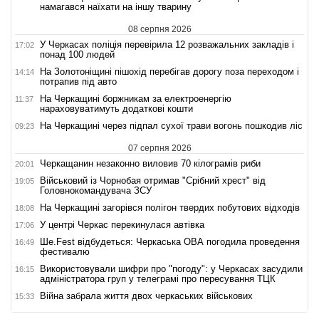
намагався наїхати на іншу тварину
08 серпня 2026
У Черкасах поліція перевірила 12 розважальних закладів і
17:02
понад 100 людей
На Золотоніщині пішохід перебігав дорогу поза переходом і
14:14
потрапив під авто
На Черкащині боржникам за електроенергію
11:37
нараховуватимуть додаткові кошти
На Черкащині через підпал сухої трави вогонь пошкодив ліс
09:23
07 серпня 2026
Черкащанин незаконно виловив 70 кілограмів риби
20:01
Військовий із Чорнобая отримав "Срібний хрест" від
19:05
Головнокомандувача ЗСУ
На Черкащині загорівся полігон твердих побутових відходів
18:08
У центрі Черкас перекинулася автівка
17:06
Ше.Fest відбудеться: Черкаська ОВА погодила проведення
16:49
фестивалю
Використовували шифри про "погоду": у Черкасах засудили
16:15
адміністратора груп у телеграмі про пересування ТЦК
Війна забрала життя двох черкаських військових
15:33