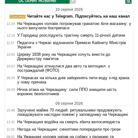
ОСТАННІ НОВИНИ
10 серпня 2026
Читайте нас у Telegram. Підписуйтесь на наш канал
На Черкащині чоловік погрожував гранатою біля магазину: у
12:29
нього вилучили боєприпаси
У Городищі розслідують трагічну смерть 11-річної дитини
12:16
Педагога з Черкас відзначили Премією Кабінету Міністрів
11:57
України
Церкву 1838 року на Черкащині хочуть внести до
10:55
Держреєстру пам'яток
На Черкащині зіткнулися два авто та мотоцикл: є
10:07
постраждалий (ФОТО)
У Черкасах на кілька днів заборонять пити воду з-під крана:
09:29
у чому причина
Нічна атака на Черкащину: сили ППО знищили шість
09:09
ворожих безпілотників
09 серпня 2026
Залучено майже 70 людей: рятувальники продовжують
15:48
ліквідовувати наслідки пожежі у заповіднику на Черкащині
На Черкащині водійка на смерть збила велосипедиста
13:31
Негода на Черкащині: синоптики попередили про грози
11:03
На Уманщині чоловік напав на собаку з палицею та
09:51