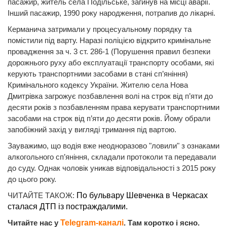
пасажир, житель села Подільське, загинув на місці аварії.
Інший пасажир, 1990 року народження, потрапив до лікарні.
Керманича затримали у процесуальному порядку та
помістили під варту. Наразі поліцією відкрито кримінальне
провадження за ч. 3 ст. 286-1 (Порушення правил безпеки
дорожнього руху або експлуатації транспорту особами, які
керують транспортними засобами в стані сп’яніння)
Кримінального кодексу України. Жителю села Нова
Дмитрівка загрожує позбавлення волі на строк від п’яти до
десяти років з позбавленням права керувати транспортними
засобами на строк від п’яти до десяти років. Йому обрали
запобіжний захід у вигляді тримання під вартою.
Зауважимо, що водія вже неодноразово "ловили" з ознаками
алкогольного сп’яніння, складали протоколи та передавали
до суду. Однак чоловік уникав відповідальності з 2015 року
до цього року.
ЧИТАЙТЕ ТАКОЖ:
По бульвару Шевченка в Черкасах
сталася ДТП із постраждалими.
Читайте нас у
Telegram-каналі
. Там коротко і ясно.