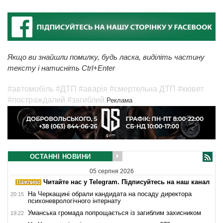
Якщо ви знайшли помилку, будь ласка, виділіть частину
тексту і натисніть Ctrl+Enter
#автомобіль
#ДТП
#аварія
#смертельна ДТП
#кювет
#постраждалий
#загиблий
Реклама
ОСТАННІ НОВИНИ
05 серпня 2026
Читайте нас у Telegram. Підписуйтесь на наш канал
На Черкащині обрали кандидата на посаду директора
20:15
психоневрологічного інтернату
Уманська громада попрощається із загиблим захисником
19:22