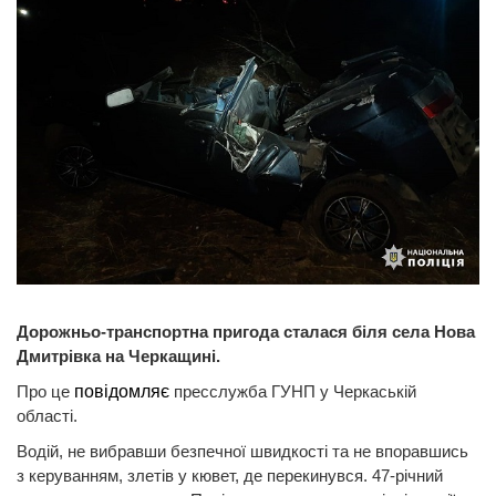
Дорожньо-транспортна пригода сталася біля села Нова
Дмитрівка на Черкащині.
Про це
повідомляє
пресслужба ГУНП у Черкаській
області.
Водій, не вибравши безпечної швидкості та не впоравшись
з керуванням, злетів у кювет, де перекинувся. 47-річний