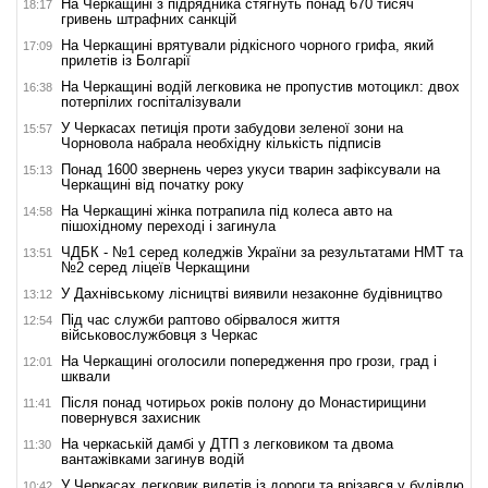
На Черкащині з підрядника стягнуть понад 670 тисяч
18:17
гривень штрафних санкцій
На Черкащині врятували рідкісного чорного грифа, який
17:09
прилетів із Болгарії
На Черкащині водій легковика не пропустив мотоцикл: двох
16:38
потерпілих госпіталізували
У Черкасах петиція проти забудови зеленої зони на
15:57
Чорновола набрала необхідну кількість підписів
Понад 1600 звернень через укуси тварин зафіксували на
15:13
Черкащині від початку року
На Черкащині жінка потрапила під колеса авто на
14:58
пішохідному переході і загинула
ЧДБК - №1 серед коледжів України за результатами НМТ та
13:51
№2 серед ліцеїв Черкащини
У Дахнівському лісництві виявили незаконне будівництво
13:12
Під час служби раптово обірвалося життя
12:54
військовослужбовця з Черкас
На Черкащині оголосили попередження про грози, град і
12:01
шквали
Після понад чотирьох років полону до Монастирищини
11:41
повернувся захисник
На черкаській дамбі у ДТП з легковиком та двома
11:30
вантажівками загинув водій
У Черкасах легковик вилетів із дороги та врізався у будівлю
10:42