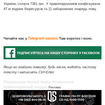
України, склала 7361 грн. У правопорушників конфіскували
47 кг водних біоресурсів та 11 заборонених знарядь лову.
Читайте нас у
Telegram-каналі
. Там коротко і ясно.
Якщо ви знайшли помилку, будь ласка, виділіть частину
тексту і натисніть Ctrl+Enter
#браконьєри
#вилоб
#риба
#порушення
#рибоохоронний патруль
Реклама