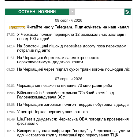
ОСТАННІ НОВИНИ
08 серпня 2026
Читайте нас у Telegram. Підписуйтесь на наш канал
У Черкасах поліція перевірила 12 розважальних закладів і
17:02
понад 100 людей
На Золотоніщині пішохід перебігав дорогу поза переходом і
14:14
потрапив під авто
На Черкащині боржникам за електроенергію
11:37
нараховуватимуть додаткові кошти
На Черкащині через підпал сухої трави вогонь пошкодив ліс
09:23
07 серпня 2026
Черкащанин незаконно виловив 70 кілограмів риби
20:01
Військовий із Чорнобая отримав "Срібний хрест" від
19:05
Головнокомандувача ЗСУ
На Черкащині загорівся полігон твердих побутових відходів
18:08
У центрі Черкас перекинулася автівка
17:06
Ше.Fest відбудеться: Черкаська ОВА погодила проведення
16:49
фестивалю
Використовували шифри про "погоду": у Черкасах засудили
16:15
адміністратора груп у телеграмі про пересування ТЦК