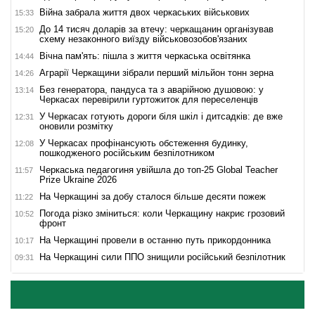
Війна забрала життя двох черкаських військових
15:33
До 14 тисяч доларів за втечу: черкащанин організував
15:20
схему незаконного виїзду військовозобов'язаних
Вічна пам'ять: пішла з життя черкаська освітянка
14:44
Аграрії Черкащини зібрали перший мільйон тонн зерна
14:26
Без генератора, пандуса та з аварійною душовою: у
13:14
Черкасах перевірили гуртожиток для переселенців
У Черкасах готують дороги біля шкіл і дитсадків: де вже
12:31
оновили розмітку
У Черкасах профінансують обстеження будинку,
12:08
пошкодженого російським безпілотником
Черкаська педагогиня увійшла до топ-25 Global Teacher
11:57
Prize Ukraine 2026
На Черкащині за добу сталося більше десяти пожеж
11:22
Погода різко зміниться: коли Черкащину накриє грозовий
10:52
фронт
На Черкащині провели в останню путь прикордонника
10:17
На Черкащині сили ППО знищили російський безпілотник
09:31