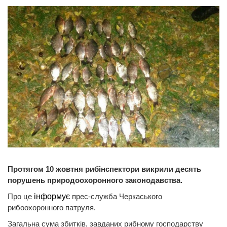
Протягом 10 жовтня рибінспектори викрили десять
порушень природоохоронного законодавства.
Про це
інформує
прес-служба Черкаського
рибоохоронного патруля.
Загальна сума збитків, завданих рибному господарству