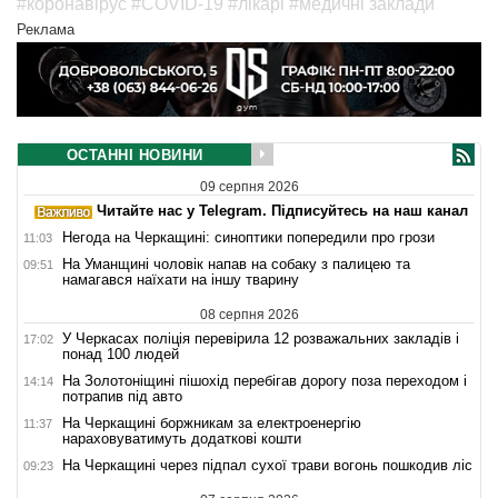
#коронавірус
#COVID-19
#лікарі
#медичні заклади
Реклама
ОСТАННІ НОВИНИ
09 серпня 2026
Читайте нас у Telegram. Підписуйтесь на наш канал
Негода на Черкащині: синоптики попередили про грози
11:03
На Уманщині чоловік напав на собаку з палицею та
09:51
намагався наїхати на іншу тварину
08 серпня 2026
У Черкасах поліція перевірила 12 розважальних закладів і
17:02
понад 100 людей
На Золотоніщині пішохід перебігав дорогу поза переходом і
14:14
потрапив під авто
На Черкащині боржникам за електроенергію
11:37
нараховуватимуть додаткові кошти
На Черкащині через підпал сухої трави вогонь пошкодив ліс
09:23