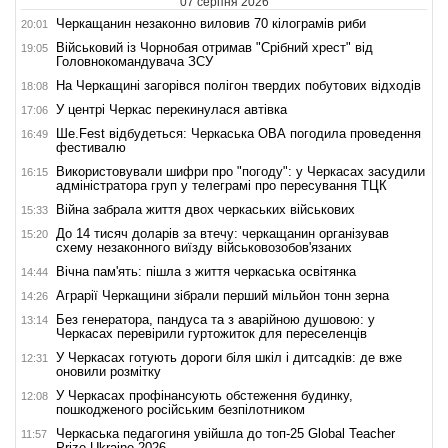
07 серпня 2026
Черкащанин незаконно виловив 70 кілограмів риби
20:01
Військовий із Чорнобая отримав "Срібний хрест" від
19:05
Головнокомандувача ЗСУ
На Черкащині загорівся полігон твердих побутових відходів
18:08
У центрі Черкас перекинулася автівка
17:06
Ше.Fest відбудеться: Черкаська ОВА погодила проведення
16:49
фестивалю
Використовували шифри про "погоду": у Черкасах засудили
16:15
адміністратора груп у телеграмі про пересування ТЦК
Війна забрала життя двох черкаських військових
15:33
До 14 тисяч доларів за втечу: черкащанин організував
15:20
схему незаконного виїзду військовозобов'язаних
Вічна пам'ять: пішла з життя черкаська освітянка
14:44
Аграрії Черкащини зібрали перший мільйон тонн зерна
14:26
Без генератора, пандуса та з аварійною душовою: у
13:14
Черкасах перевірили гуртожиток для переселенців
У Черкасах готують дороги біля шкіл і дитсадків: де вже
12:31
оновили розмітку
У Черкасах профінансують обстеження будинку,
12:08
пошкодженого російським безпілотником
Черкаська педагогиня увійшла до топ-25 Global Teacher
11:57
Prize Ukraine 2026