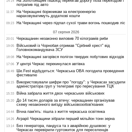
На Золотоніщині пішохід перебігав дорогу поза переходом і
14:14
потрапив під авто
На Черкащині боржникам за електроенергію
11:37
нараховуватимуть додаткові кошти
На Черкащині через підпал сухої трави вогонь пошкодив ліс
09:23
07 серпня 2026
Черкащанин незаконно виловив 70 кілограмів риби
20:01
Військовий із Чорнобая отримав "Срібний хрест" від
19:05
Головнокомандувача ЗСУ
На Черкащині загорівся полігон твердих побутових відходів
18:08
У центрі Черкас перекинулася автівка
17:06
Ше.Fest відбудеться: Черкаська ОВА погодила проведення
16:49
фестивалю
Використовували шифри про "погоду": у Черкасах засудили
16:15
адміністратора груп у телеграмі про пересування ТЦК
Війна забрала життя двох черкаських військових
15:33
До 14 тисяч доларів за втечу: черкащанин організував
15:20
схему незаконного виїзду військовозобов'язаних
Вічна пам'ять: пішла з життя черкаська освітянка
14:44
Аграрії Черкащини зібрали перший мільйон тонн зерна
14:26
Без генератора, пандуса та з аварійною душовою: у
13:14
Черкасах перевірили гуртожиток для переселенців