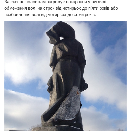
За скоєне чоловікам загрожує покарання у вигляді
обмеження волі на строк від чотирьох до п’яти років або
позбавлення волі від чотирьох до семи років.