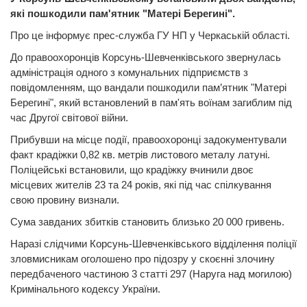
які пошкодили пам'ятник "Матері Берегині".
Про це інформує прес-служба ГУ НП у Черкаській області.
До правоохоронців Корсунь-Шевченківського звернулась
адміністрація одного з комунальних підприємств з
повідомленням, що вандали пошкодили пам’ятник "Матері
Берегині", який встановлений в пам'ять воїнам загиблим під
час Другої світової війни.
Прибувши на місце події, правоохоронці задокументували
факт крадіжки 0,82 кв. метрів листового металу латуні.
Поліцейські встановили, що крадіжку вчинили двоє
місцевих жителів 23 та 24 років, які під час спілкування
свою провину визнали.
Сума завданих збитків становить близько 20 000 гривень.
Наразі слідчими Корсунь-Шевченківського відділення поліції
зловмисникам оголошено про підозру у скоєнні злочину
передбаченого частиною 3 статті 297 (Наруга над могилою)
Кримінального кодексу України.