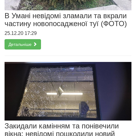
В Умані невідомі зламали та вкрали
частину новопосадженої туї (ФОТО)
25.12.20 17:29
Детальніше
Закидали камінням та понівечили
вікна: невідомі пошкодили новий