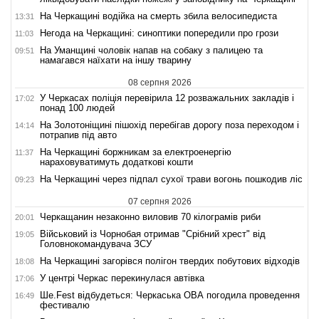
На Черкащині водійка на смерть збила велосипедиста
13:31
Негода на Черкащині: синоптики попередили про грози
11:03
На Уманщині чоловік напав на собаку з палицею та
09:51
намагався наїхати на іншу тварину
08 серпня 2026
У Черкасах поліція перевірила 12 розважальних закладів і
17:02
понад 100 людей
На Золотоніщині пішохід перебігав дорогу поза переходом і
14:14
потрапив під авто
На Черкащині боржникам за електроенергію
11:37
нараховуватимуть додаткові кошти
На Черкащині через підпал сухої трави вогонь пошкодив ліс
09:23
07 серпня 2026
Черкащанин незаконно виловив 70 кілограмів риби
20:01
Військовий із Чорнобая отримав "Срібний хрест" від
19:05
Головнокомандувача ЗСУ
На Черкащині загорівся полігон твердих побутових відходів
18:08
У центрі Черкас перекинулася автівка
17:06
Ше.Fest відбудеться: Черкаська ОВА погодила проведення
16:49
фестивалю