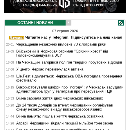
ОСТАННІ НОВИНИ
07 серпня 2026
Читайте нас у Telegram. Підписуйтесь на наш канал
Черкащанин незаконно виловив 70 кілограмів риби
20:01
Військовий із Чорнобая отримав "Срібний хрест" від
19:05
Головнокомандувача ЗСУ
На Черкащині загорівся полігон твердих побутових відходів
18:08
У центрі Черкас перекинулася автівка
17:06
Ше.Fest відбудеться: Черкаська ОВА погодила проведення
16:49
фестивалю
Використовували шифри про "погоду": у Черкасах засудили
16:15
адміністратора груп у телеграмі про пересування ТЦК
Війна забрала життя двох черкаських військових
15:33
До 14 тисяч доларів за втечу: черкащанин організував
15:20
схему незаконного виїзду військовозобов'язаних
Вічна пам'ять: пішла з життя черкаська освітянка
14:44
Аграрії Черкащини зібрали перший мільйон тонн зерна
14:26