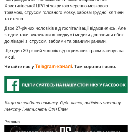
Христинівської ЦРЛ зі закритою черепно-мозковою
травмою, струсом головного мозку, забоєм грудної клітини
та стегна.
Двоє 27-річних чоловіків від госпіталізації відмовились. Але
згодом таки викликали «швидку» і медики доправили обох
до лікарні зі струсом, забоями та рваними ранами.
Ще один 30-річний чоловік від отриманих травм загинув на
місці.
Читайте нас у
Telegram-каналі
. Там коротко і ясно.
Якщо ви знайшли помилку, будь ласка, виділіть частину
тексту і натисніть Ctrl+Enter
Реклама