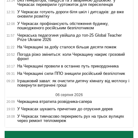
Без генератора, пандуса та з аварійною душовою: у
13:14
Черкасах перевірили гуртожиток для переселенців
У Черкасах готують дороги біля шкіл і дитсадків: де вже
12:31
оновили розмітку
У Черкасах профінансують обстеження будинку,
12:08
пошкодженого російським безпілотником
Черкаська педагогиня увійшла до топ-25 Global Teacher
11:57
Prize Ukraine 2026
На Черкащині за добу сталося більше десяти пожеж
11:22
Погода різко зміниться: коли Черкащину накриє грозовий
10:52
фронт
На Черкащині провели в останню путь прикордонника
10:17
На Черкащині сили ППО знищили російський безпілотник
09:31
Іграшковий завал: як очистити дитячу кімнату від мотлоху і
09:20
повернути витрачені гроші
06 серпня 2026
Черкащина втратила розвідника-сапера
20:09
У Черкасах шукають причетних до отруєння дерев
19:03
У Черкасах тимчасово перекриють рух на трьох вулицях
18:08
через ремонт тепломереж