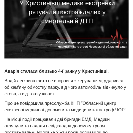
Аварія сталася близько 4-ї ранку у Христинівці.
Водій легкового авто не впорався з керуванням, ударився
об кам’яну обмостку парку, від чого автомобіль відкинуло у
стовп, а від того у кювет.
Про це повідомила пресслужба КНП "Обласний центр
екстреної медичної допомоги та медицини катастроф ЧОР".
На місці події працювали дві бригади ЕМД. Медики
оглянули та надали невідкладну допомогу трьом
постраждалим. Чоловіка 25-ти років доправили до