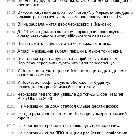
Ше.Fest відбудеться: Черкаська ОВА погодила проведення
16:49
фестивалю
Використовували шифри про "погоду": у Черкасах засудили
16:15
адміністратора груп у телеграмі про пересування ТЦК
Війна забрала життя двох черкаських військових
15:33
До 14 тисяч доларів за втечу: черкащанин організував
15:20
схему незаконного виїзду військовозобов'язаних
Вічна пам'ять: пішла з життя черкаська освітянка
14:44
Аграрії Черкащини зібрали перший мільйон тонн зерна
14:26
Без генератора, пандуса та з аварійною душовою: у
13:14
Черкасах перевірили гуртожиток для переселенців
У Черкасах готують дороги біля шкіл і дитсадків: де вже
12:31
оновили розмітку
У Черкасах профінансують обстеження будинку,
12:08
пошкодженого російським безпілотником
Черкаська педагогиня увійшла до топ-25 Global Teacher
11:57
Prize Ukraine 2026
На Черкащині за добу сталося більше десяти пожеж
11:22
Погода різко зміниться: коли Черкащину накриє грозовий
10:52
фронт
На Черкащині провели в останню путь прикордонника
10:17
На Черкащині сили ППО знищили російський безпілотник
09:31