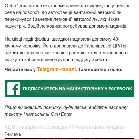
О 9:57 диспетчер екстренки прийняла виклик, що у центрі
села на повороті до автостанції вантажний автомобіль
перекинувся і зачепив легковий автомобіль, який їхав
назустріч. Водій легковика потребував допомоги медиків.
На місці події фахівці швидкої надавали допомогу 48-
річному чоловіку. Його доправили до Тальнівської ЦРЛ із
закритою черепно-мозковою травмою, струсом головного
мозку та забоєм шийно-грудного відділу хребта.
Читайте нас у
Telegram-каналі
. Там коротко і ясно.
Якщо ви знайшли помилку, будь ласка, виділіть частину
тексту і натисніть Ctrl+Enter
#ДТП
#аварія
#постраждалий
#вантажівка
#медики
Реклама