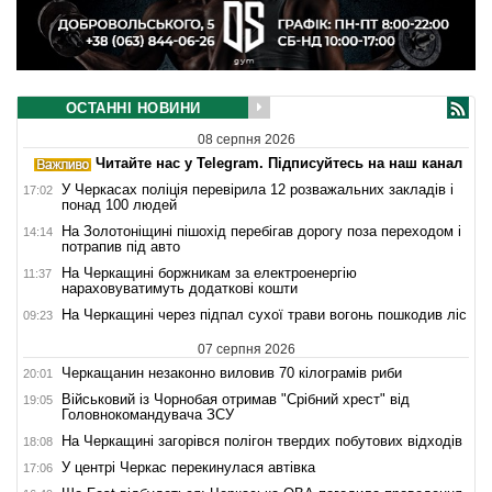
ОСТАННІ НОВИНИ
08 серпня 2026
Читайте нас у Telegram. Підписуйтесь на наш канал
У Черкасах поліція перевірила 12 розважальних закладів і
17:02
понад 100 людей
На Золотоніщині пішохід перебігав дорогу поза переходом і
14:14
потрапив під авто
На Черкащині боржникам за електроенергію
11:37
нараховуватимуть додаткові кошти
На Черкащині через підпал сухої трави вогонь пошкодив ліс
09:23
07 серпня 2026
Черкащанин незаконно виловив 70 кілограмів риби
20:01
Військовий із Чорнобая отримав "Срібний хрест" від
19:05
Головнокомандувача ЗСУ
На Черкащині загорівся полігон твердих побутових відходів
18:08
У центрі Черкас перекинулася автівка
17:06