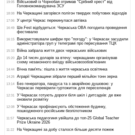
Військовий із Чорнобая отримав "Срібний хрест" від
19:05
Головнокомандувача ЗСУ
На Черкащині загорівся полігон твердих побутових відходів
18:08
У центрі Черкас перекинулася автівка
17:06
Ше.Fest відбудеться: Черкаська ОВА погодила проведення
16:49
фестивалю
Використовували шифри про "погоду": у Черкасах засудили
16:15
адміністратора груп у телеграмі про пересування ТЦК
Війна забрала життя двох черкаських військових
15:33
До 14 тисяч доларів за втечу: черкащанин організував
15:20
схему незаконного виїзду військовозобов'язаних
Вічна пам'ять: пішла з життя черкаська освітянка
14:44
Аграрії Черкащини зібрали перший мільйон тонн зерна
14:26
Без генератора, пандуса та з аварійною душовою: у
13:14
Черкасах перевірили гуртожиток для переселенців
У Черкасах готують дороги біля шкіл і дитсадків: де вже
12:31
оновили розмітку
У Черкасах профінансують обстеження будинку,
12:08
пошкодженого російським безпілотником
Черкаська педагогиня увійшла до топ-25 Global Teacher
11:57
Prize Ukraine 2026
На Черкащині за добу сталося більше десяти пожеж
11:22