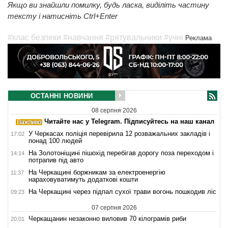
Якщо ви знайшли помилку, будь ласка, виділіть частину
тексту і натисніть Ctrl+Enter
#клас безпеки
#навчання
#рятувальники
#учні
Реклама
ОСТАННІ НОВИНИ
08 серпня 2026
Читайте нас у Telegram. Підписуйтесь на наш канал
У Черкасах поліція перевірила 12 розважальних закладів і
17:02
понад 100 людей
На Золотоніщині пішохід перебігав дорогу поза переходом і
14:14
потрапив під авто
На Черкащині боржникам за електроенергію
11:37
нараховуватимуть додаткові кошти
На Черкащині через підпал сухої трави вогонь пошкодив ліс
09:23
07 серпня 2026
Черкащанин незаконно виловив 70 кілограмів риби
20:01