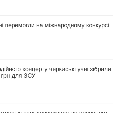
ні перемогли на міжнародному конкурсі
одійного концерту черкаські учні зібрали
 грн для ЗСУ
уманські учні долучилися до весняного