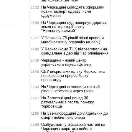
залишиться без газу
На Черкащині молодята оформили
16:22
новий паспорт одразу після
одруження
На Черкащині суд повернув державі
15:50
землі на території парку
"Нижньосульський"
У Черкасах 75-річній жінці провели
15:37
малоінвазивну операцію на серці
У Черкаському ТЦК відреагували на
14:42
скандальне відео під час оповіщення
Черкащина - новий центр
14:30
українського пауерліфтингу
СБУ викрила жительку Черкас, яка
13:06
поширювала проросійську
пропаганду
На Черкащині оголосили жовтий
12:43
рівень небезпеки через грози
На Золотоніщині понад 30
12:07
рятувальників гасять пожежу
торфовища
На Звенигородщині доглядальник до
11:59
смерті побив пенсіонера
Омбудсман: у військовій частині на
10:58
Черкащині жорстоко побили