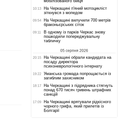
мобілізованого бійця
На Черкащині п'яний мотоцикліст
10:13
зіткнувся з мопедом
На Черкащині вилучили 700 метрів
09:54
браконьєрських сіток
В одному із парків Черкас знову
09:11
пошкодили попереджувальну
табличку
05 серпня 2026
На Черкащині обрали кандидата на
20:15
посаду директора
психоневрологічного інтернату
Уманська громада попрощається із
19:22
загиблим захисником
На Черкащині з підрядника стягнуть
18:17
понад 670 тисяч гривень штрафних
санкцій
На Черкащині врятували рідкісного
17:09
чорного грифа, який прилетів із
Болгарії