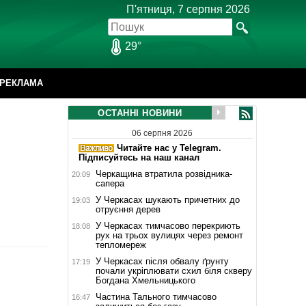
П'ятниця, 7 серпня 2026
29°
РЕКЛАМА
ОСТАННІ НОВИНИ
06 серпня 2026
Читайте нас у Telegram.
Підписуйтесь на наш канал
Черкащина втратила розвідника-
20:09
сапера
У Черкасах шукають причетних до
19:03
отруєння дерев
У Черкасах тимчасово перекриють
18:08
рух на трьох вулицях через ремонт
тепломереж
У Черкасах після обвалу ґрунту
17:19
почали укріплювати схил біля скверу
Богдана Хмельницького
Частина Тального тимчасово
16:47