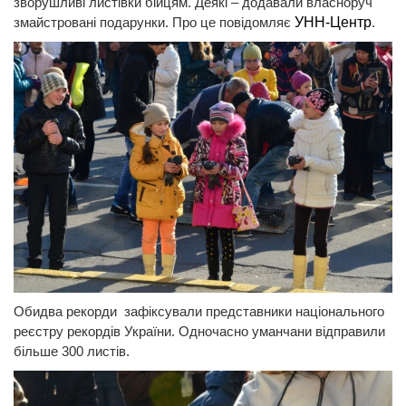
зворушливі листівки бійцям. Деякі – додавали власноруч
змайстровані подарунки. Про це повідомляє
УНН-Центр
.
Обидва рекорди зафіксували представники національного
реєстру рекордів України. Одночасно уманчани відправили
більше 300 листів.