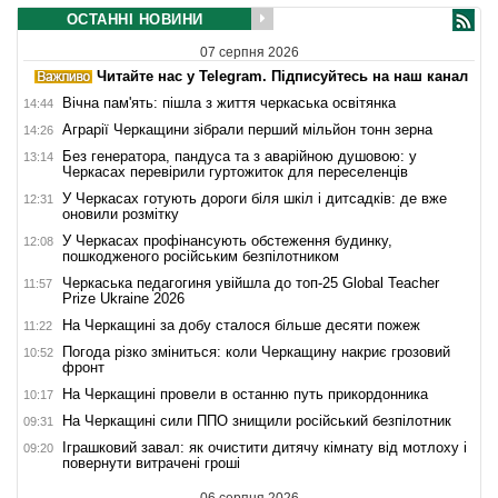
ОСТАННІ НОВИНИ
07 серпня 2026
Читайте нас у Telegram. Підписуйтесь на наш канал
Вічна пам'ять: пішла з життя черкаська освітянка
14:44
Аграрії Черкащини зібрали перший мільйон тонн зерна
14:26
Без генератора, пандуса та з аварійною душовою: у
13:14
Черкасах перевірили гуртожиток для переселенців
У Черкасах готують дороги біля шкіл і дитсадків: де вже
12:31
оновили розмітку
У Черкасах профінансують обстеження будинку,
12:08
пошкодженого російським безпілотником
Черкаська педагогиня увійшла до топ-25 Global Teacher
11:57
Prize Ukraine 2026
На Черкащині за добу сталося більше десяти пожеж
11:22
Погода різко зміниться: коли Черкащину накриє грозовий
10:52
фронт
На Черкащині провели в останню путь прикордонника
10:17
На Черкащині сили ППО знищили російський безпілотник
09:31
Іграшковий завал: як очистити дитячу кімнату від мотлоху і
09:20
повернути витрачені гроші
06 серпня 2026