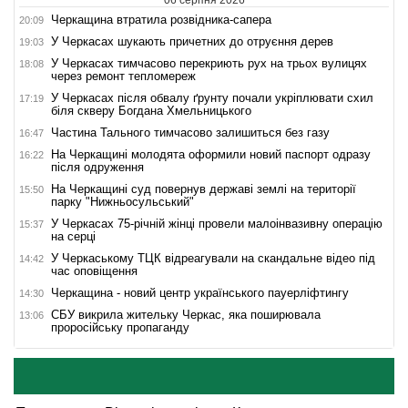
Черкащина втратила розвідника-сапера
20:09
У Черкасах шукають причетних до отруєння дерев
19:03
У Черкасах тимчасово перекриють рух на трьох вулицях
18:08
через ремонт тепломереж
У Черкасах після обвалу ґрунту почали укріплювати схил
17:19
біля скверу Богдана Хмельницького
Частина Тального тимчасово залишиться без газу
16:47
На Черкащині молодята оформили новий паспорт одразу
16:22
після одруження
На Черкащині суд повернув державі землі на території
15:50
парку "Нижньосульський"
У Черкасах 75-річній жінці провели малоінвазивну операцію
15:37
на серці
У Черкаському ТЦК відреагували на скандальне відео під
14:42
час оповіщення
Черкащина - новий центр українського пауерліфтингу
14:30
СБУ викрила жительку Черкас, яка поширювала
13:06
проросійську пропаганду