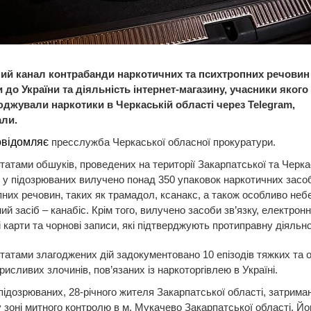
ий канал контрабанди наркотичних та психтропних речовин
 до України та діяльність інтернет-магазину, учасники якого
джували наркотики в Черкаській області через Telegram,
али.
овідомляє
пресслужба Черкаської обласної прокуратури.
татами обшуків, проведених на території Закарпатської та Черка
 у підозрюваних вилучено понад 350 упаковок наркотичних засоб
них речовин, таких як трамадол, ксанакс, а також особливо неб
ий засіб – канабіс. Крім того, вилучено засоби зв’язку, електронні
і карти та чорнові записи, які підтверджують протиправну діяльно
татами злагоджених дій задокументовано 10 епізодів тяжких та 
рисливих злочинів, пов’язаних із наркоторгівлею в Україні.
підозрюваних, 28-річного жителя Закарпатської області, затриман
у зоні митного контролю в м. Мукачево Закарпатської області. Й