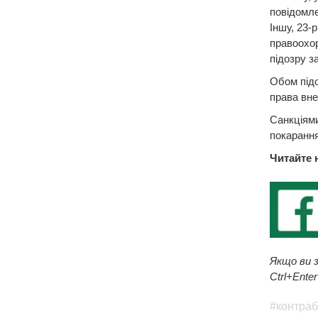
повідомлен
Іншу, 23-
правоохор
підозру за
Обом підо
права вне
Санкціями
покарання
Читайте 
Якщо ви з
Ctrl+Enter
#контра