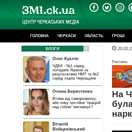
ГОЛОВНА
ЧЕРКАСИ
ОБЛАСТЬ
ГРОШІ
20.02.2
БЛОГИ
Олег Куклін
Реклама
ЧДБК - №1 серед
коледжів України за
результатами НМТ та №2
серед ліцеїв Черкащини
Олена Берестенко
На Ч
Втома від саморозвитку,
була
або чому постійне “працюй
над собою” виснажує?
нарк
Віталій
Войцехівський