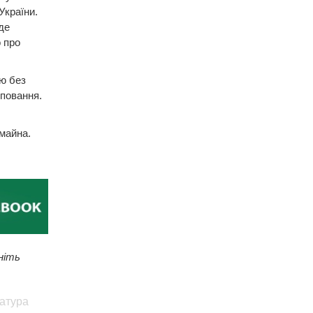
України.
де
 про
ю без
уповання.
 майна.
ніть
атура