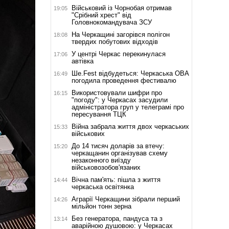
Військовий із Чорнобая отримав
19:05
"Срібний хрест" від
Головнокомандувача ЗСУ
На Черкащині загорівся полігон
18:08
твердих побутових відходів
У центрі Черкас перекинулася
17:06
автівка
Ше.Fest відбудеться: Черкаська ОВА
16:49
погодила проведення фестивалю
Використовували шифри про
16:15
"погоду": у Черкасах засудили
адміністратора груп у телеграмі про
пересування ТЦК
Війна забрала життя двох черкаських
15:33
військових
До 14 тисяч доларів за втечу:
15:20
черкащанин організував схему
незаконного виїзду
військовозобов'язаних
Вічна пам'ять: пішла з життя
14:44
черкаська освітянка
Аграрії Черкащини зібрали перший
14:26
мільйон тонн зерна
Без генератора, пандуса та з
13:14
аварійною душовою: у Черкасах