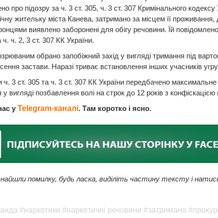
о про підозру за ч. 3 ст. 305, ч. 3 ст. 307 Кримінального кодексу 
річну жительку міста Канева, затримано за місцем її проживання, 
онцями виявлено заборонені для обігу речовини. Їй повідомлено
 ч. ч. 2, 3 ст. 307 КК України.
зрюваним обрано запобіжний захід у вигляді тримання під варто
сення застави. Наразі триває встановлення інших учасників угр
 ч. 3 ст. 305 та ч. 3 ст. 307 КК України передбачено максимальне
 у вигляді позбавлення волі на строк до 12 років з конфіскацією
нас у
Telegram-каналі
. Там коротко і ясно.
найшли помилку, будь ласка, виділіть частину тексту і натис
банда
#наркотики
#наркотичні речовини
#затримано
#прокур