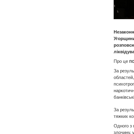
Незаконн
Угорщини
розповсю
ліквідув
Про це
п
За резуль
областей,
психотроп
наркотичн
банківськ
За резуль
тяжких ко
Одного з 
злочину, 