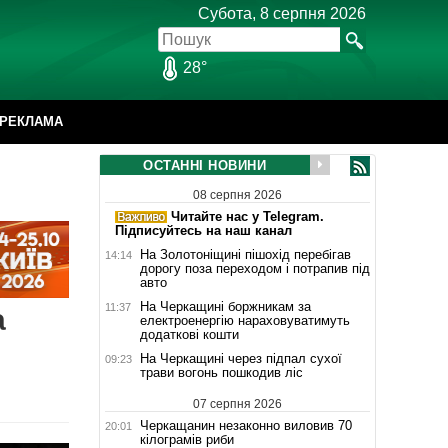
Субота, 8 серпня 2026
28°
РЕКЛАМА
ОСТАННІ НОВИНИ
08 серпня 2026
Читайте нас у Telegram.
Підписуйтесь на наш канал
На Золотоніщині пішохід перебігав
14:14
дорогу поза переходом і потрапив під
авто
На Черкащині боржникам за
11:37
а
електроенергію нараховуватимуть
додаткові кошти
На Черкащині через підпал сухої
09:23
трави вогонь пошкодив ліс
07 серпня 2026
Черкащанин незаконно виловив 70
20:01
кілограмів риби