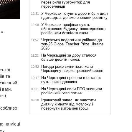
перевірили гуртожиток для
переселенців
У Черкасах готують дороги біля шкіл
12:31
і дитсадків: де вже оновили розмітку
У Черкасах профінансують
12:08
обстеження будинку, пошкодженого
 з
російським безпілотником
Черкаська педагогиня увійшла до
11:57
топ-25 Global Teacher Prize Ukraine
2026
На Черкащині за добу сталося
11:22
більше десяти пожеж
Погода різко зміниться: коли
10:52
ської
Черкащину накриє грозовий фронт
ів та
На Черкащині провели в останню
10:17
путь прикордонника
езпечний
На Черкащині сили ППО знищили
 ваги,
09:31
російський безпілотник
сті.
Іграшковий завал: як очистити
09:20
дитячу кімнату від мотлоху і
особливо
повернути витрачені гроші
о на місці
ому