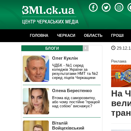
ГОЛОВНА
ЧЕРКАСИ
ОБЛАСТЬ
ГРОШІ
29.12.1
БЛОГИ
Олег Куклін
Реклама
ЧДБК - №1 серед
коледжів України за
результатами НМТ та №2
серед ліцеїв Черкащини
Олена Берестенко
На Ч
Втома від саморозвитку,
вели
або чому постійне “працюй
над собою” виснажує?
тра
Віталій
Войцехівський