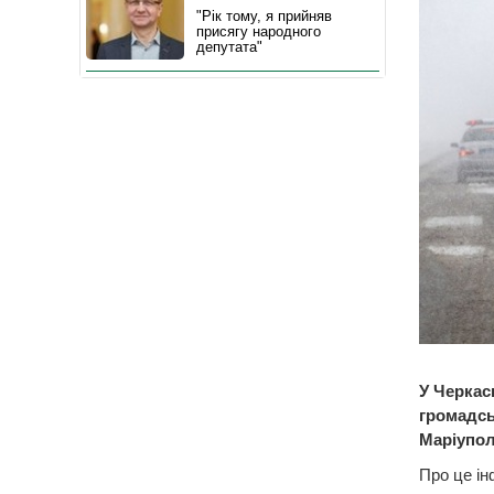
"Рік тому, я прийняв
присягу народного
депутата"
У Черкас
громадсь
Маріупол
Про це ін