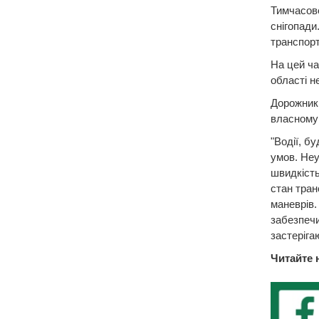
Тимчасове
снігопади
транспорт
На цей ча
області н
Дорожники
власному 
"Водії, б
умов. Неу
швидкість
стан тран
маневрів.
забезпечи
застеріга
Читайте 