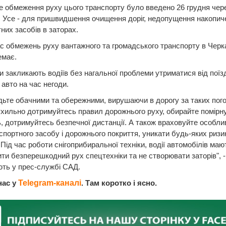
 обмеження руху цього транспорту було введено 26 грудня чере
. Усе - для пришвидшення очищення доріг, недопущення накопич
них засобів в заторах.
с обмежень руху вантажного та громадського транспорту в Черк
емає.
 закликають водіїв без нагальної проблеми утриматися від поїз
авто на час негоди.
удьте обачними та обережними, вирушаючи в дорогу за таких пог
хильно дотримуйтесь правил дорожнього руху, обирайте помірн
, дотримуйтесь безпечної дистанції. А також враховуйте особлив
спортного засобу і дорожнього покриття, уникати будь-яких риз
 Під час роботи снігоприбиральної техніки, водії автомобілів маю
ти безперешкодний рух спецтехніки та не створювати заторів", -
ють у прес-службі САД.
нас у
Telegram-каналі
. Там коротко і ясно.