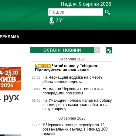
Неділя, 9 серпня 2026
25°
РЕКЛАМА
ОСТАННІ НОВИНИ
09 серпня 2026
Читайте нас у Telegram.
Підписуйтесь на наш канал
На Черкащині водійка на смерть
13:31
збила велосипедиста
Негода на Черкащині: синоптики
11:03
попередили про грози
 рух
На Уманщині чоловік напав на собаку
09:51
з палицею та намагався наїхати на
іншу тварину
08 серпня 2026
У Черкасах поліція перевірила 12
17:02
розважальних закладів і понад 100
людей