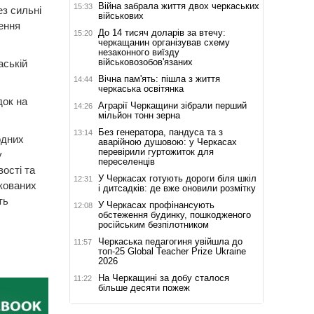
Війна забрала життя двох черкаських
15:33
з сильні
військових
ення
До 14 тисяч доларів за втечу:
15:20
черкащанин організував схему
незаконного виїзду
військовозобов'язаних
аській
Вічна пам'ять: пішла з життя
14:44
черкаська освітянка
док на
Аграрії Черкащини зібрали перший
14:26
мільйон тонн зерна
Без генератора, пандуса та з
13:14
одних
аварійною душовою: у Черкасах
перевірили гуртожиток для
у
переселенців
ості та
У Черкасах готують дороги біля шкіл
12:31
икованих
і дитсадків: де вже оновили розмітку
ть
У Черкасах профінансують
12:08
обстеження будинку, пошкодженого
російським безпілотником
Черкаська педагогиня увійшла до
11:57
топ-25 Global Teacher Prize Ukraine
2026
На Черкащині за добу сталося
11:22
більше десяти пожеж