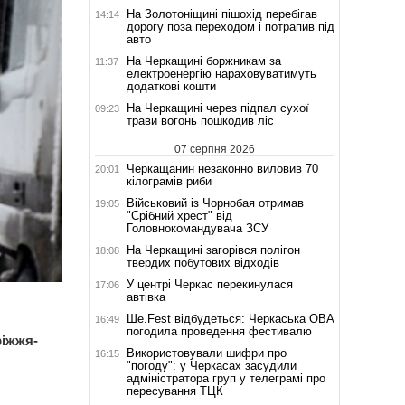
На Золотоніщині пішохід перебігав
14:14
дорогу поза переходом і потрапив під
авто
На Черкащині боржникам за
11:37
електроенергію нараховуватимуть
додаткові кошти
На Черкащині через підпал сухої
09:23
трави вогонь пошкодив ліс
07 серпня 2026
Черкащанин незаконно виловив 70
20:01
кілограмів риби
Військовий із Чорнобая отримав
19:05
"Срібний хрест" від
Головнокомандувача ЗСУ
На Черкащині загорівся полігон
18:08
твердих побутових відходів
У центрі Черкас перекинулася
17:06
автівка
Ше.Fest відбудеться: Черкаська ОВА
16:49
погодила проведення фестивалю
ріжжя-
Використовували шифри про
16:15
"погоду": у Черкасах засудили
адміністратора груп у телеграмі про
пересування ТЦК