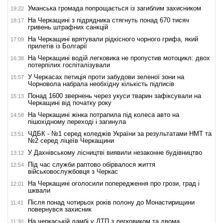
Уманська громада попрощається із загиблим захисником
19:22
На Черкащині з підрядника стягнуть понад 670 тисяч
18:17
гривень штрафних санкцій
На Черкащині врятували рідкісного чорного грифа, який
17:09
прилетів із Болгарії
На Черкащині водій легковика не пропустив мотоцикл: двох
16:38
потерпілих госпіталізували
У Черкасах петиція проти забудови зеленої зони на
15:57
Чорновола набрала необхідну кількість підписів
Понад 1600 звернень через укуси тварин зафіксували на
15:13
Черкащині від початку року
На Черкащині жінка потрапила під колеса авто на
14:58
пішохідному переході і загинула
ЧДБК - №1 серед коледжів України за результатами НМТ та
13:51
№2 серед ліцеїв Черкащини
У Дахнівському лісництві виявили незаконне будівництво
13:12
Під час служби раптово обірвалося життя
12:54
військовослужбовця з Черкас
На Черкащині оголосили попередження про грози, град і
12:01
шквали
Після понад чотирьох років полону до Монастирищини
11:41
повернувся захисник
На черкаській дамбі у ДТП з легковиком та двома
11:30