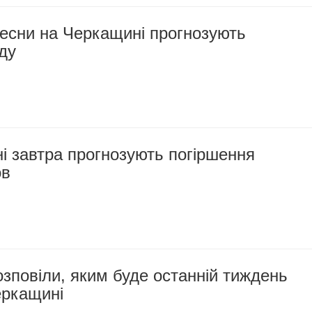
весни на Черкащині прогнозують
оду
і завтра прогнозують погіршення
ов
зповіли, яким буде останній тиждень
еркащині