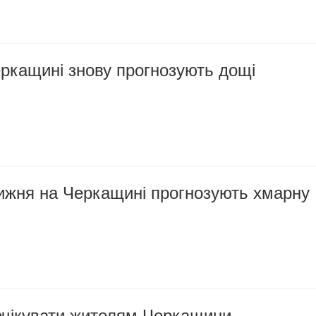
ркащині знову прогнозують дощі
тижня на Черкащині прогнозують хмарну
 очікувати жителям Черкащини