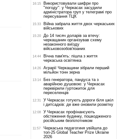
Використовували шифри про
16:15
"погоду": у Черкасах засудили
адміністратора груп у телеграмі про
пересування ТЦК
Війна забрала життя двох черкаських
15:33
військових
До 14 тисяч доларів за втечу:
15:20
черкащанин організував схему
незаконного виїзду
військовозобов'язаних
Вічна пам'ять: пішла з життя
14:44
черкаська освітянка
Аграрії Черкащини зібрали перший
14:26
мільйон тонн зерна
Без генератора, пандуса та з
13:14
аварійною душовою: у Черкасах
перевірили гуртожиток для
переселенців
У Черкасах готують дороги біля шкіл
12:31
і дитсадків: де вже оновили розмітку
У Черкасах профінансують
12:08
обстеження будинку, пошкодженого
російським безпілотником
Черкаська педагогиня увійшла до
11:57
топ-25 Global Teacher Prize Ukraine
2026