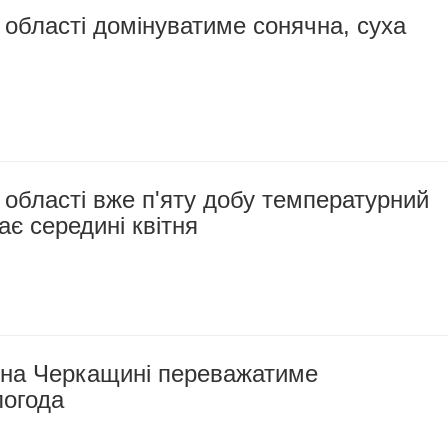
 області домінуватиме сонячна, суха
 області вже п'яту добу температурний
ає середині квітня
 на Черкащині переважатиме
погода