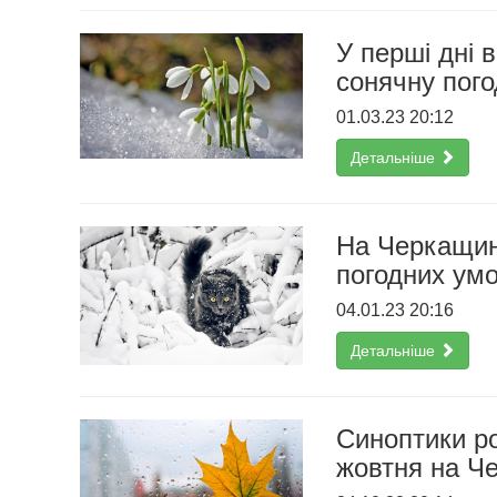
У перші дні 
сонячну пог
01.03.23 20:12
Детальніше
На Черкащин
погодних ум
04.01.23 20:16
Детальніше
Синоптики ро
жовтня на Ч