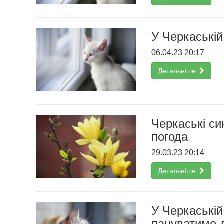
У Черкаські
06.04.23 20:17
Детальніше
Черкаські си
погода
29.03.23 20:14
Детальніше
У Черкаській
пануватиме д