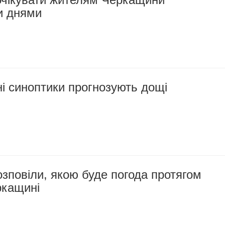
и днями
і синоптики прогнозують дощі
зповіли, якою буде погода протягом
ркащині