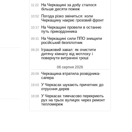
На Черкащині за добу сталося
11:22
більше десяти пожеж
Погода різко зміниться: коли
10:52
Черкащину накриє грозовий фронт
На Черкащині провели в останню
10:17
путь прикордонника
На Черкащині сили ППО знищили
09:31
російський безпілотник
Іграшковий завал: як очистити
09:20
дитячу кімнату від мотлоху і
повернути витрачені гроші
06 серпня 2026
Черкащина втратила розвідника-
20:09
сапера
У Черкасах шукають причетних до
19:03
отруєння дерев
У Черкасах тимчасово перекриють
18:08
рух на трьох вулицях через ремонт
тепломереж