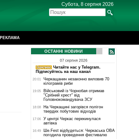
Субота, 8 серпня 2026
РЕКЛАМА
ОСТАННІ НОВИНИ
07 серпня 2026
Читайте нас у Telegram.
Підписуйтесь на наш канал
Черкащанин незаконно виловив 70
20:01
кілограмів риби
Військовий із Чорнобая отримав
19:05
"Срібний хрест" від
Головнокомандувача ЗСУ
На Черкащині загорівся полігон
18:08
твердих побутових відходів
У центрі Черкас перекинулася
17:06
автівка
Ше.Fest відбудеться: Черкаська ОВА
16:49
погодила проведення фестивалю