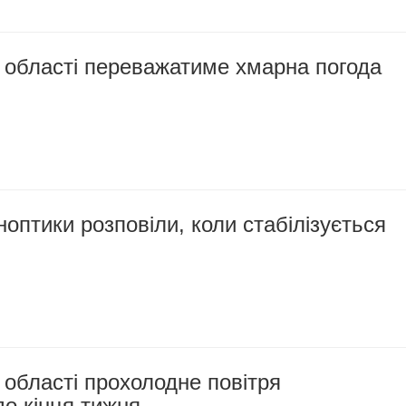
й області переважатиме хмарна погода
ноптики розповіли, коли стабілізується
 області прохолодне повітря
о кінця тижня