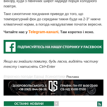
вихору, куди з північних широт надійде порція холодного
повітря.
Таке синоптичне поєднання приведе до того, що
температурний фон до середини тижня буде на 2-3° нижче
кліматичної норми, а погода нагадуватиме початок вересня.
Читайте нас у
Telegram-каналі
. Там коротко і ясно.
Якщо ви знайшли помилку, будь ласка, виділіть частину
тексту і натисніть Ctrl+Enter
#прогноз погоди
#дощі
#синоптики
Реклама
ОСТАННІ НОВИНИ