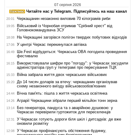
07 серпня 2026
Читайте нас у Telegram. Підписуйтесь на наш канал
Черкащанин незаконно виловив 70 кілограмів риби
20:01
Військовий із Чорнобая отримав "Срібний хрест" від
19:05
Головнокомандувача ЗСУ
На Черкащині загорівся полігон твердих побутових відходів
18:08
У центрі Черкас перекинулася автівка
17:06
Ше.Fest відбудеться: Черкаська ОВА погодила проведення
16:49
фестивалю
Використовували шифри про "погоду": у Черкасах засудили
16:15
адміністратора груп у телеграмі про пересування ТЦК
Війна забрала життя двох черкаських військових
15:33
До 14 тисяч доларів за втечу: черкащанин організував
15:20
схему незаконного виїзду військовозобов'язаних
Вічна пам'ять: пішла з життя черкаська освітянка
14:44
Аграрії Черкащини зібрали перший мільйон тонн зерна
14:26
Без генератора, пандуса та з аварійною душовою: у
13:14
Черкасах перевірили гуртожиток для переселенців
У Черкасах готують дороги біля шкіл і дитсадків: де вже
12:31
оновили розмітку
У Черкасах профінансують обстеження будинку,
12:08
пошкодженого російським безпілотником