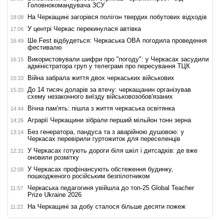
Головнокомандувача ЗСУ
На Черкащині загорівся полігон твердих побутових відходів
18:08
У центрі Черкас перекинулася автівка
17:06
Ше.Fest відбудеться: Черкаська ОВА погодила проведення
16:49
фестивалю
Використовували шифри про "погоду": у Черкасах засудили
16:15
адміністратора груп у телеграмі про пересування ТЦК
Війна забрала життя двох черкаських військових
15:33
До 14 тисяч доларів за втечу: черкащанин організував
15:20
схему незаконного виїзду військовозобов'язаних
Вічна пам'ять: пішла з життя черкаська освітянка
14:44
Аграрії Черкащини зібрали перший мільйон тонн зерна
14:26
Без генератора, пандуса та з аварійною душовою: у
13:14
Черкасах перевірили гуртожиток для переселенців
У Черкасах готують дороги біля шкіл і дитсадків: де вже
12:31
оновили розмітку
У Черкасах профінансують обстеження будинку,
12:08
пошкодженого російським безпілотником
Черкаська педагогиня увійшла до топ-25 Global Teacher
11:57
Prize Ukraine 2026
На Черкащині за добу сталося більше десяти пожеж
11:22