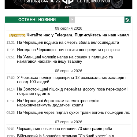
ОСТАННІ НОВИНИ
09 серпня 2026
Читайте нас у Telegram. Підписуйтесь на наш канал
На Черкащині водійка на смерть збила велосипедиста
13:31
Негода на Черкащині: синоптики попередили про грози
11:03
На Уманщині чоловік напав на собаку з палицею та
09:51
намагався наїхати на іншу тварину
08 серпня 2026
У Черкасах поліція перевірила 12 розважальних закладів і
17:02
понад 100 людей
На Золотоніщині пішохід перебігав дорогу поза переходом і
14:14
потрапив під авто
На Черкащині боржникам за електроенергію
11:37
нараховуватимуть додаткові кошти
На Черкащині через підпал сухої трави вогонь пошкодив ліс
09:23
07 серпня 2026
Черкащанин незаконно виловив 70 кілограмів риби
20:01
Військовий із Чорнобая отримав "Срібний хрест" від
19:05