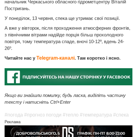
начальник Черкаського обласного гідрометцентру Віталій
Постригань.
У понеділок, 13 червня, спека ще утримає свої позиції.
А вже у вівторок, після проходження атмосферних фронтів,
з північними вітрами надійде порція більш прохолодного
повітря, тому температура спаде, вночі 10-12º, вдень 24-
26º.
Читайте нас у
Telegram-каналі
. Там коротко і ясно.
Якщо ви знайшли помилку, будь ласка, виділіть частину
тексту і натисніть Ctrl+Enter
#погода
#прогноз погоди
#тепло
#температура
#спека
Реклама