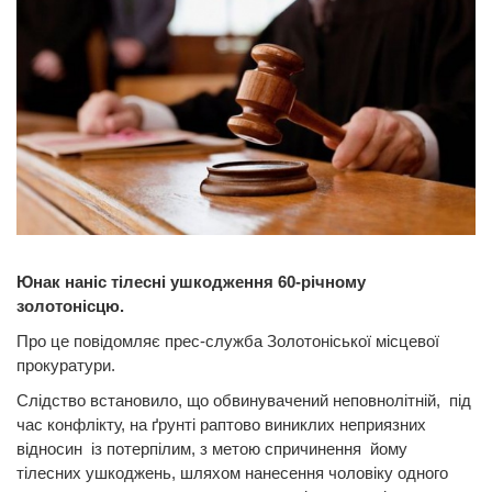
Юнак наніс тілесні ушкодження 60-річному
золотонісцю.
Про це повідомляє прес-служба Золотоніської місцевої
прокуратури.
Слідство встановило, що обвинувачений неповнолітній, під
час конфлікту, на ґрунті раптово виниклих неприязних
відносин із потерпілим, з метою спричинення йому
тілесних ушкоджень, шляхом нанесення чоловіку одного