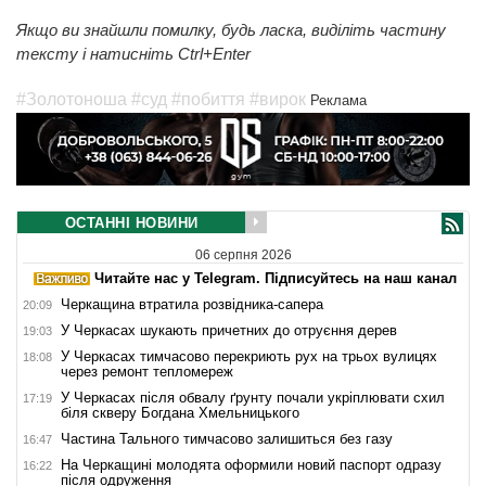
Якщо ви знайшли помилку, будь ласка, виділіть частину
тексту і натисніть Ctrl+Enter
#Золотоноша
#суд
#побиття
#вирок
Реклама
ОСТАННІ НОВИНИ
06 серпня 2026
Читайте нас у Telegram. Підписуйтесь на наш канал
Черкащина втратила розвідника-сапера
20:09
У Черкасах шукають причетних до отруєння дерев
19:03
У Черкасах тимчасово перекриють рух на трьох вулицях
18:08
через ремонт тепломереж
У Черкасах після обвалу ґрунту почали укріплювати схил
17:19
біля скверу Богдана Хмельницького
Частина Тального тимчасово залишиться без газу
16:47
На Черкащині молодята оформили новий паспорт одразу
16:22
після одруження