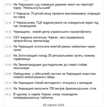
На Черкащині суд повернув державі землі на території
15:50
парку "Нижньосульський"
У Черкасах 75-річній жінці провели малоінвазивну операцію
15:37
на серці
У Черкаському ТЦК відреагували на скандальне відео під
14:42
час оповіщення
Черкащина - новий центр українського пауерліфтингу
14:30
СБУ викрила жительку Черкас, яка поширювала
13:06
проросійську пропаганду
На Черкащині оголосили жовтий рівень небезпеки через
12:43
грози
На Золотоніщині понад 30 рятувальників гасять пожежу
12:07
торфовища
На Звенигородщині доглядальник до смерті побив
11:59
пенсіонера
Омбудсман: у військовій частині на Черкащині жорстоко
10:58
побили мобілізованого бійця
На Черкащині п'яний мотоцикліст зіткнувся з мопедом
10:13
На Черкащині вилучили 700 метрів браконьєрських сіток
09:54
В одному із парків Черкас знову пошкодили
09:11
попереджувальну табличку
05 серпня 2026