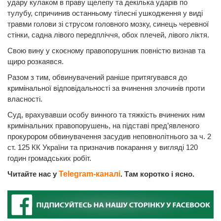
удару кулаком в праву щелепу та декілька ударів по
тулубу, спричинив останньому тілесні ушкодження у виді
травми голови зі струсом головного мозку, синець черевної
стінки, садна лівого передпліччя, обох плечей, лівого ліктя.
Свою вину у скоєному правопорушник повністю визнав та
щиро розкаявся.
Разом з тим, обвинувачений раніше притягувався до
кримінальної відповідальності за вчинення злочинів проти
власності.
Суд, врахувавши особу винного та тяжкість вчинених ним
кримінальних правопорушень, на підставі пред’явленого
прокурором обвинувачення засудив неповнолітнього за ч. 2
ст. 125 КК України та призначив покарання у вигляді 120
годин громадських робіт.
Читайте нас у
Telegram-каналі
. Там коротко і ясно.